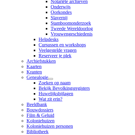
Notariële archieven
Onderwijs
Oorkondes
Slavernij
Stamboomonderzoek
Tweede Wereldoorlog
Vrouwengeschiedenis
Helpdesks
Cursussen en workshops
Veelgestelde vragen
Reserveer je plek
Archiefstukken
Kaarten
Kranten
Genealogie
Zoeken op naam
Bekijk Bevolkingsregisters
Huwelijksbijlagen
Wat zit erin?
Beeldbank
Bouwdossiers
Film & Geluid
Koloniehuizen
Koloniehuizen personen
Bibliotheek