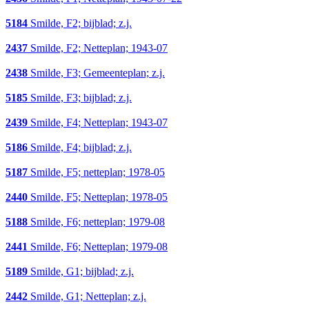
5184
Smilde, F2; bijblad; z.j.
2437
Smilde, F2; Netteplan; 1943-07
2438
Smilde, F3; Gemeenteplan; z.j.
5185
Smilde, F3; bijblad; z.j.
2439
Smilde, F4; Netteplan; 1943-07
5186
Smilde, F4; bijblad; z.j.
5187
Smilde, F5; netteplan; 1978-05
2440
Smilde, F5; Netteplan; 1978-05
5188
Smilde, F6; netteplan; 1979-08
2441
Smilde, F6; Netteplan; 1979-08
5189
Smilde, G1; bijblad; z.j.
2442
Smilde, G1; Netteplan; z.j.