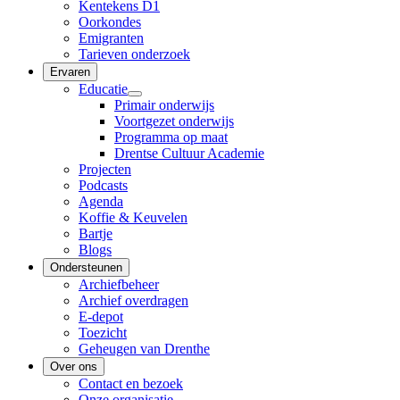
Kentekens D1
Oorkondes
Emigranten
Tarieven onderzoek
Ervaren
Educatie
Primair onderwijs
Voortgezet onderwijs
Programma op maat
Drentse Cultuur Academie
Projecten
Podcasts
Agenda
Koffie & Keuvelen
Bartje
Blogs
Ondersteunen
Archiefbeheer
Archief overdragen
E-depot
Toezicht
Geheugen van Drenthe
Over ons
Contact en bezoek
Onze organisatie