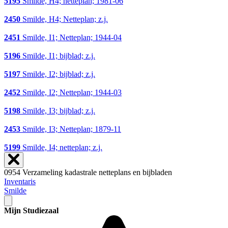
5195
Smilde, H4; netteplan; 1981-06
2450
Smilde, H4; Netteplan; z.j.
2451
Smilde, I1; Netteplan; 1944-04
5196
Smilde, I1; bijblad; z.j.
5197
Smilde, I2; bijblad; z.j.
2452
Smilde, I2; Netteplan; 1944-03
5198
Smilde, I3; bijblad; z.j.
2453
Smilde, I3; Netteplan; 1879-11
5199
Smilde, I4; netteplan; z.j.
0954 Verzameling kadastrale netteplans en bijbladen
Inventaris
Smilde
Mijn Studiezaal