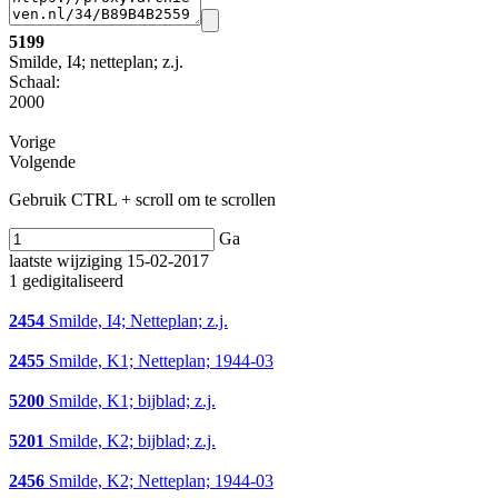
5199
Smilde, I4; netteplan; z.j.
Schaal
:
2000
Vorige
Volgende
Gebruik CTRL + scroll om te scrollen
Ga
laatste wijziging 15-02-2017
1 gedigitaliseerd
2454
Smilde, I4; Netteplan; z.j.
2455
Smilde, K1; Netteplan; 1944-03
5200
Smilde, K1; bijblad; z.j.
5201
Smilde, K2; bijblad; z.j.
2456
Smilde, K2; Netteplan; 1944-03