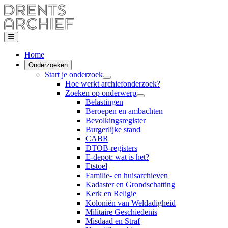
Home
Onderzoeken
Start je onderzoek
Hoe werkt archiefonderzoek?
Zoeken op onderwerp
Belastingen
Beroepen en ambachten
Bevolkingsregister
Burgerlijke stand
CABR
DTOB-registers
E-depot: wat is het?
Etstoel
Familie- en huisarchieven
Kadaster en Grondschatting
Kerk en Religie
Koloniën van Weldadigheid
Militaire Geschiedenis
Misdaad en Straf