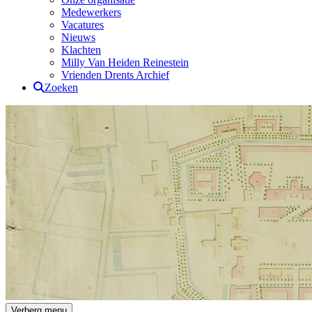
Medewerkers
Vacatures
Nieuws
Klachten
Milly Van Heiden Reinestein
Vrienden Drents Archief
Zoeken
Drents Archief
Verberg menu