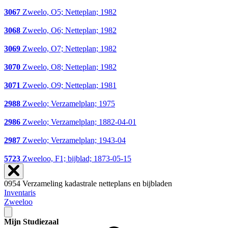
3067
Zweelo, O5; Netteplan; 1982
3068
Zweelo, O6; Netteplan; 1982
3069
Zweelo, O7; Netteplan; 1982
3070
Zweelo, O8; Netteplan; 1982
3071
Zweelo, O9; Netteplan; 1981
2988
Zweelo; Verzamelplan; 1975
2986
Zweelo; Verzamelplan; 1882-04-01
2987
Zweelo; Verzamelplan; 1943-04
5723
Zweeloo, F1; bijblad; 1873-05-15
0954 Verzameling kadastrale netteplans en bijbladen
Inventaris
Zweeloo
Mijn Studiezaal