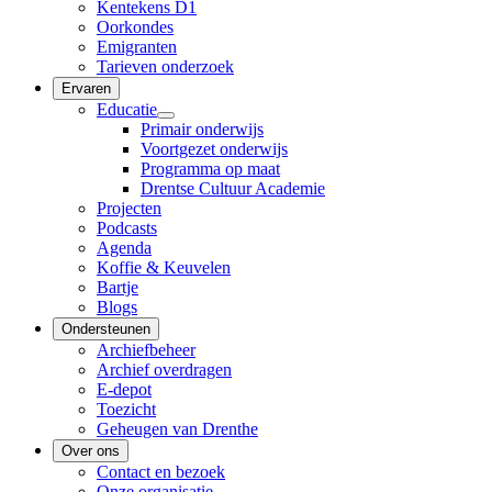
Kentekens D1
Oorkondes
Emigranten
Tarieven onderzoek
Ervaren
Educatie
Primair onderwijs
Voortgezet onderwijs
Programma op maat
Drentse Cultuur Academie
Projecten
Podcasts
Agenda
Koffie & Keuvelen
Bartje
Blogs
Ondersteunen
Archiefbeheer
Archief overdragen
E-depot
Toezicht
Geheugen van Drenthe
Over ons
Contact en bezoek
Onze organisatie