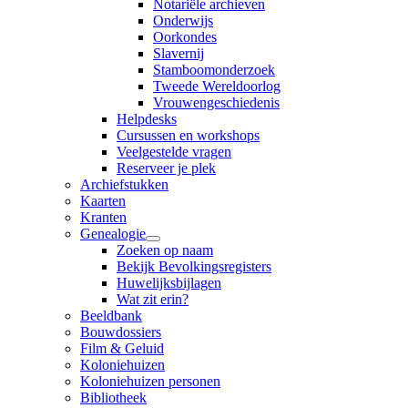
Notariële archieven
Onderwijs
Oorkondes
Slavernij
Stamboomonderzoek
Tweede Wereldoorlog
Vrouwengeschiedenis
Helpdesks
Cursussen en workshops
Veelgestelde vragen
Reserveer je plek
Archiefstukken
Kaarten
Kranten
Genealogie
Zoeken op naam
Bekijk Bevolkingsregisters
Huwelijksbijlagen
Wat zit erin?
Beeldbank
Bouwdossiers
Film & Geluid
Koloniehuizen
Koloniehuizen personen
Bibliotheek