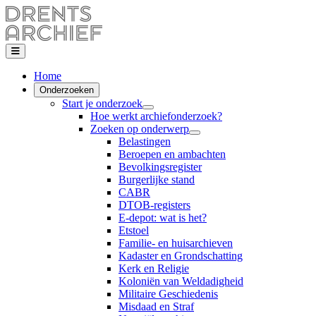
Home
Onderzoeken
Start je onderzoek
Hoe werkt archiefonderzoek?
Zoeken op onderwerp
Belastingen
Beroepen en ambachten
Bevolkingsregister
Burgerlijke stand
CABR
DTOB-registers
E-depot: wat is het?
Etstoel
Familie- en huisarchieven
Kadaster en Grondschatting
Kerk en Religie
Koloniën van Weldadigheid
Militaire Geschiedenis
Misdaad en Straf