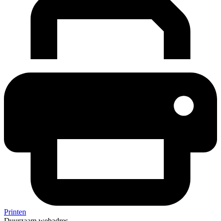
Printen
Duurzaam webadres