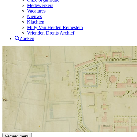
Medewerkers
Vacatures
Nieuws
Klachten
Milly Van Heiden Reinestein
Vrienden Drents Archief
Zoeken
Drents Archief
Verberg menu