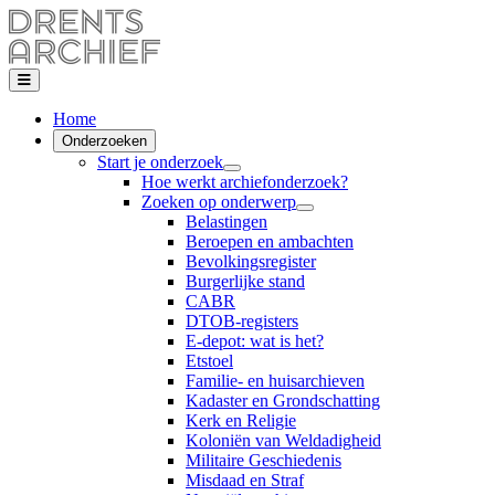
Home
Onderzoeken
Start je onderzoek
Hoe werkt archiefonderzoek?
Zoeken op onderwerp
Belastingen
Beroepen en ambachten
Bevolkingsregister
Burgerlijke stand
CABR
DTOB-registers
E-depot: wat is het?
Etstoel
Familie- en huisarchieven
Kadaster en Grondschatting
Kerk en Religie
Koloniën van Weldadigheid
Militaire Geschiedenis
Misdaad en Straf