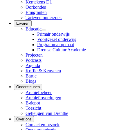
Kentekens D1
Oorkondes
Emigranten
Tarieven onderzoek
Ervaren
Educatie
Primair onderwijs
Voortgezet onderwijs
Programma op maat
Drentse Cultuur Academie
Projecten
Podcasts
Agenda
Koffie & Keuvelen
Bartje
Blogs
Ondersteunen
Archiefbeheer
Archief overdragen
E-depot
Toezicht
Geheugen van Drenthe
Over ons
Contact en bezoek
Onze organisatie