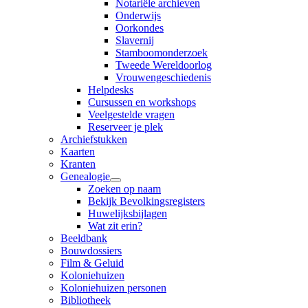
Notariële archieven
Onderwijs
Oorkondes
Slavernij
Stamboomonderzoek
Tweede Wereldoorlog
Vrouwengeschiedenis
Helpdesks
Cursussen en workshops
Veelgestelde vragen
Reserveer je plek
Archiefstukken
Kaarten
Kranten
Genealogie
Zoeken op naam
Bekijk Bevolkingsregisters
Huwelijksbijlagen
Wat zit erin?
Beeldbank
Bouwdossiers
Film & Geluid
Koloniehuizen
Koloniehuizen personen
Bibliotheek