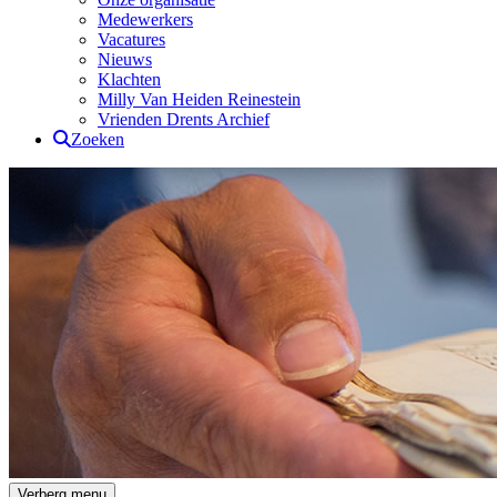
Medewerkers
Vacatures
Nieuws
Klachten
Milly Van Heiden Reinestein
Vrienden Drents Archief
Zoeken
Drents Archief
Verberg menu