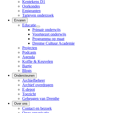
Kentekens D1
Oorkondes
Emigranten
Tarieven onderzoek
Ervaren
Educatie
Primair onderwijs
Voortgezet onderwijs
Programma op maat
Drentse Cultuur Academie
Projecten
Podcasts
Agenda
Koffie & Keuvelen
Bartje
Blogs
Ondersteunen
Archiefbeheer
Archief overdragen
E-depot
Toezicht
Geheugen van Drenthe
Over ons
Contact en bezoek
Onze organisatie