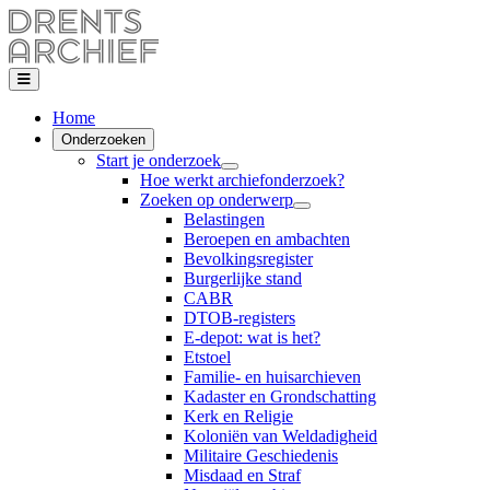
Home
Onderzoeken
Start je onderzoek
Hoe werkt archiefonderzoek?
Zoeken op onderwerp
Belastingen
Beroepen en ambachten
Bevolkingsregister
Burgerlijke stand
CABR
DTOB-registers
E-depot: wat is het?
Etstoel
Familie- en huisarchieven
Kadaster en Grondschatting
Kerk en Religie
Koloniën van Weldadigheid
Militaire Geschiedenis
Misdaad en Straf