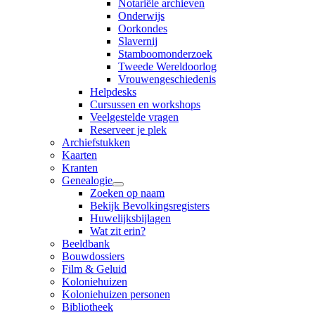
Notariële archieven
Onderwijs
Oorkondes
Slavernij
Stamboomonderzoek
Tweede Wereldoorlog
Vrouwengeschiedenis
Helpdesks
Cursussen en workshops
Veelgestelde vragen
Reserveer je plek
Archiefstukken
Kaarten
Kranten
Genealogie
Zoeken op naam
Bekijk Bevolkingsregisters
Huwelijksbijlagen
Wat zit erin?
Beeldbank
Bouwdossiers
Film & Geluid
Koloniehuizen
Koloniehuizen personen
Bibliotheek