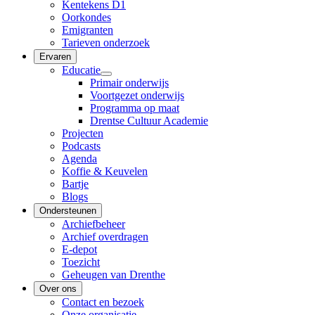
Kentekens D1
Oorkondes
Emigranten
Tarieven onderzoek
Ervaren
Educatie
Primair onderwijs
Voortgezet onderwijs
Programma op maat
Drentse Cultuur Academie
Projecten
Podcasts
Agenda
Koffie & Keuvelen
Bartje
Blogs
Ondersteunen
Archiefbeheer
Archief overdragen
E-depot
Toezicht
Geheugen van Drenthe
Over ons
Contact en bezoek
Onze organisatie