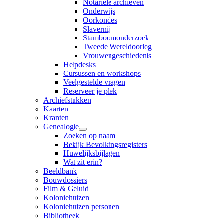
Notariële archieven
Onderwijs
Oorkondes
Slavernij
Stamboomonderzoek
Tweede Wereldoorlog
Vrouwengeschiedenis
Helpdesks
Cursussen en workshops
Veelgestelde vragen
Reserveer je plek
Archiefstukken
Kaarten
Kranten
Genealogie
Zoeken op naam
Bekijk Bevolkingsregisters
Huwelijksbijlagen
Wat zit erin?
Beeldbank
Bouwdossiers
Film & Geluid
Koloniehuizen
Koloniehuizen personen
Bibliotheek