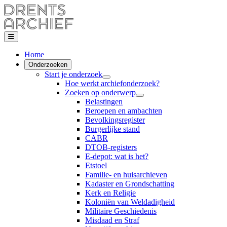
Home
Onderzoeken
Start je onderzoek
Hoe werkt archiefonderzoek?
Zoeken op onderwerp
Belastingen
Beroepen en ambachten
Bevolkingsregister
Burgerlijke stand
CABR
DTOB-registers
E-depot: wat is het?
Etstoel
Familie- en huisarchieven
Kadaster en Grondschatting
Kerk en Religie
Koloniën van Weldadigheid
Militaire Geschiedenis
Misdaad en Straf