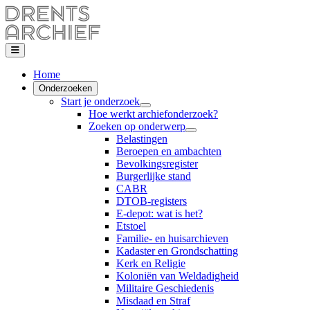
Home
Onderzoeken
Start je onderzoek
Hoe werkt archiefonderzoek?
Zoeken op onderwerp
Belastingen
Beroepen en ambachten
Bevolkingsregister
Burgerlijke stand
CABR
DTOB-registers
E-depot: wat is het?
Etstoel
Familie- en huisarchieven
Kadaster en Grondschatting
Kerk en Religie
Koloniën van Weldadigheid
Militaire Geschiedenis
Misdaad en Straf