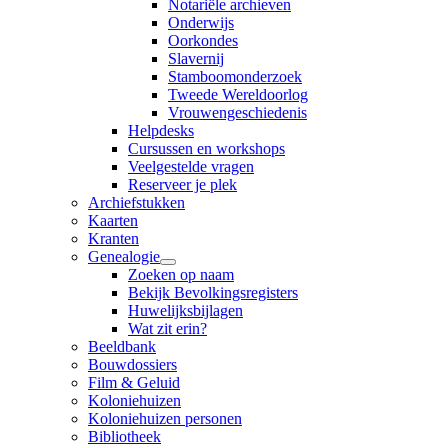
Notariële archieven
Onderwijs
Oorkondes
Slavernij
Stamboomonderzoek
Tweede Wereldoorlog
Vrouwengeschiedenis
Helpdesks
Cursussen en workshops
Veelgestelde vragen
Reserveer je plek
Archiefstukken
Kaarten
Kranten
Genealogie
Zoeken op naam
Bekijk Bevolkingsregisters
Huwelijksbijlagen
Wat zit erin?
Beeldbank
Bouwdossiers
Film & Geluid
Koloniehuizen
Koloniehuizen personen
Bibliotheek