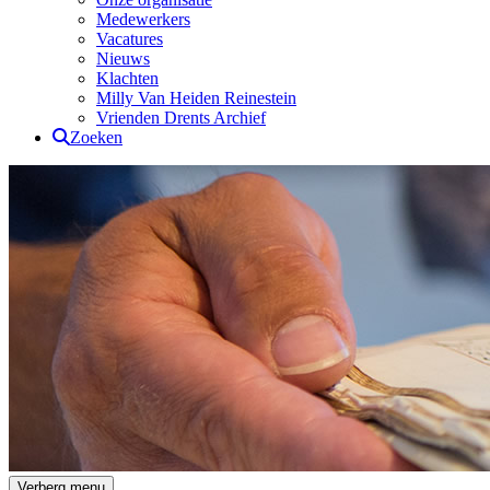
Medewerkers
Vacatures
Nieuws
Klachten
Milly Van Heiden Reinestein
Vrienden Drents Archief
Zoeken
Drents Archief
Verberg menu