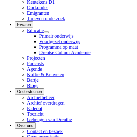
Kentekens D1
Oorkondes
Emigranten
Tarieven onderzoek
Ervaren
Educatie
Primair onderwijs
Voortgezet onderwijs
Programma op maat
Drentse Cultuur Academie
Projecten
Podcasts
Agenda
Koffie & Keuvelen
Bartje
Blogs
Ondersteunen
Archiefbeheer
Archief overdragen
E-depot
Toezicht
Geheugen van Drenthe
Over ons
Contact en bezoek
Onze organisatie