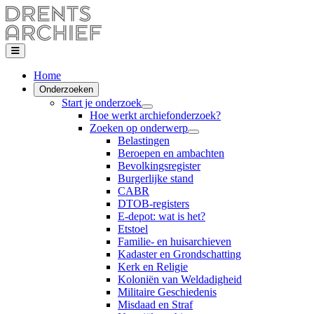
Home
Onderzoeken
Start je onderzoek
Hoe werkt archiefonderzoek?
Zoeken op onderwerp
Belastingen
Beroepen en ambachten
Bevolkingsregister
Burgerlijke stand
CABR
DTOB-registers
E-depot: wat is het?
Etstoel
Familie- en huisarchieven
Kadaster en Grondschatting
Kerk en Religie
Koloniën van Weldadigheid
Militaire Geschiedenis
Misdaad en Straf