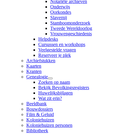
Notariële archieven
Onderwijs
Oorkondes
Slavernij
Stamboomonderzoek
Tweede Wereldoorlog
Vrouwengeschiedenis
Helpdesks
Cursussen en workshops
Veelgestelde vragen
Reserveer je plek
Archiefstukken
Kaarten
Kranten
Genealogie
Zoeken op naam
Bekijk Bevolkingsregisters
Huwelijksbijlagen
Wat zit erin?
Beeldbank
Bouwdossiers
Film & Geluid
Koloniehuizen
Koloniehuizen personen
Bibliotheek