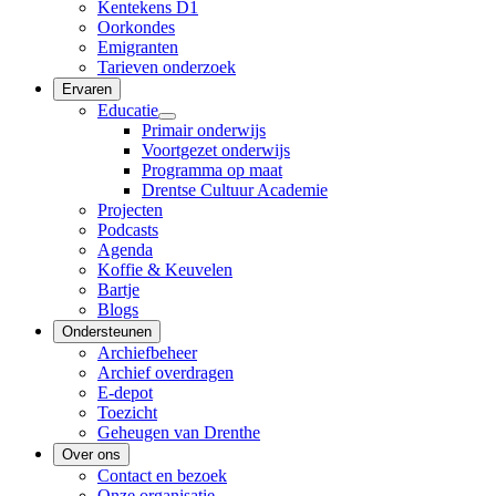
Kentekens D1
Oorkondes
Emigranten
Tarieven onderzoek
Ervaren
Educatie
Primair onderwijs
Voortgezet onderwijs
Programma op maat
Drentse Cultuur Academie
Projecten
Podcasts
Agenda
Koffie & Keuvelen
Bartje
Blogs
Ondersteunen
Archiefbeheer
Archief overdragen
E-depot
Toezicht
Geheugen van Drenthe
Over ons
Contact en bezoek
Onze organisatie