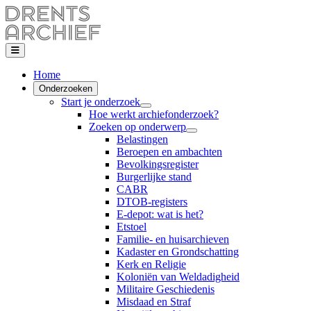
Home
Onderzoeken
Start je onderzoek
Hoe werkt archiefonderzoek?
Zoeken op onderwerp
Belastingen
Beroepen en ambachten
Bevolkingsregister
Burgerlijke stand
CABR
DTOB-registers
E-depot: wat is het?
Etstoel
Familie- en huisarchieven
Kadaster en Grondschatting
Kerk en Religie
Koloniën van Weldadigheid
Militaire Geschiedenis
Misdaad en Straf