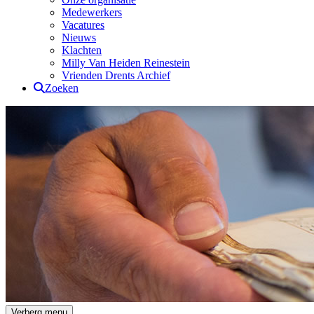
Medewerkers
Vacatures
Nieuws
Klachten
Milly Van Heiden Reinestein
Vrienden Drents Archief
Zoeken
Drents Archief
Verberg menu