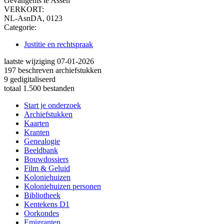
Gevangenis te Assen
VERKORT:
NL-AsnDA, 0123
Categorie:
Justitie en rechtspraak
laatste wijziging 07-01-2026
197 beschreven archiefstukken
9 gedigitaliseerd
totaal 1.500 bestanden
Start je onderzoek
Archiefstukken
Kaarten
Kranten
Genealogie
Beeldbank
Bouwdossiers
Film & Geluid
Koloniehuizen
Koloniehuizen personen
Bibliotheek
Kentekens D1
Oorkondes
Emigranten