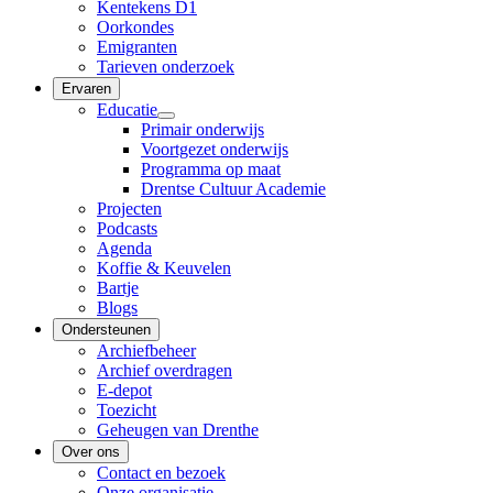
Kentekens D1
Oorkondes
Emigranten
Tarieven onderzoek
Ervaren
Educatie
Primair onderwijs
Voortgezet onderwijs
Programma op maat
Drentse Cultuur Academie
Projecten
Podcasts
Agenda
Koffie & Keuvelen
Bartje
Blogs
Ondersteunen
Archiefbeheer
Archief overdragen
E-depot
Toezicht
Geheugen van Drenthe
Over ons
Contact en bezoek
Onze organisatie