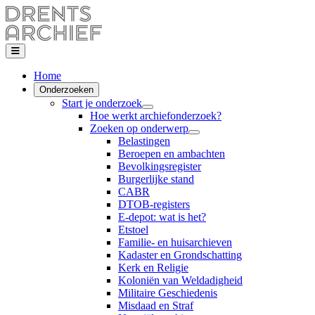
Home
Onderzoeken
Start je onderzoek
Hoe werkt archiefonderzoek?
Zoeken op onderwerp
Belastingen
Beroepen en ambachten
Bevolkingsregister
Burgerlijke stand
CABR
DTOB-registers
E-depot: wat is het?
Etstoel
Familie- en huisarchieven
Kadaster en Grondschatting
Kerk en Religie
Koloniën van Weldadigheid
Militaire Geschiedenis
Misdaad en Straf