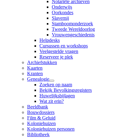
Notariële archieven
Onderwijs
Oorkondes
Slavernij
Stamboomonderzoek
Tweede Wereldoorlog
Vrouwengeschiedenis
Helpdesks
Cursussen en workshops
Veelgestelde vragen
Reserveer je plek
Archiefstukken
Kaarten
Kranten
Genealogie
Zoeken op naam
Bekijk Bevolkingsregisters
Huwelijksbijlagen
Wat zit erin?
Beeldbank
Bouwdossiers
Film & Geluid
Koloniehuizen
Koloniehuizen personen
Bibliotheek