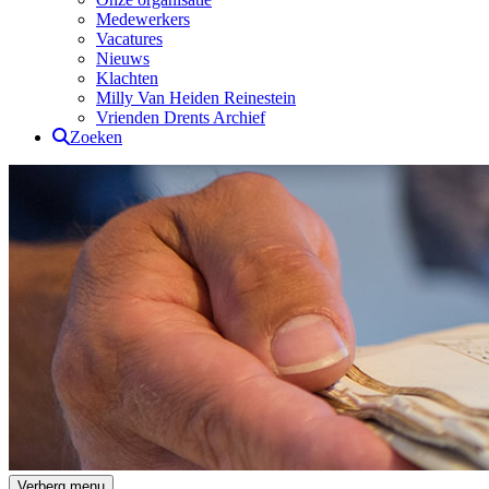
Medewerkers
Vacatures
Nieuws
Klachten
Milly Van Heiden Reinestein
Vrienden Drents Archief
Zoeken
Drents Archief
Verberg menu