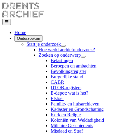
Home
Onderzoeken
Start je onderzoek
Hoe werkt archiefonderzoek?
Zoeken op onderwerp
Belastingen
Beroepen en ambachten
Bevolkingsregister
Burgerlijke stand
CABR
DTOB-registers
E-depot: wat is het?
Etstoel
Familie- en huisarchieven
Kadaster en Grondschatting
Kerk en Religie
Koloniën van Weldadigheid
Militaire Geschiedenis
Misdaad en Straf