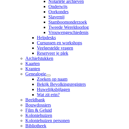
Notariële archieven
Onderwijs
Oorkondes
Slavernij
Stamboomonderzoek
Tweede Wereldoorlog
Vrouwengeschiedenis
Helpdesks
Cursussen en workshops
Veelgestelde vragen
Reserveer je plek
Archiefstukken
Kaarten
Kranten
Genealogie
Zoeken op naam
Bekijk Bevolkingsregisters
Huwelijksbijlagen
Wat zit erin?
Beeldbank
Bouwdossiers
Film & Geluid
Koloniehuizen
Koloniehuizen personen
Bibliotheek