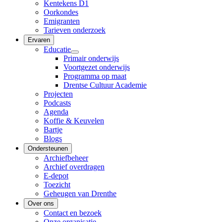
Kentekens D1
Oorkondes
Emigranten
Tarieven onderzoek
Ervaren
Educatie
Primair onderwijs
Voortgezet onderwijs
Programma op maat
Drentse Cultuur Academie
Projecten
Podcasts
Agenda
Koffie & Keuvelen
Bartje
Blogs
Ondersteunen
Archiefbeheer
Archief overdragen
E-depot
Toezicht
Geheugen van Drenthe
Over ons
Contact en bezoek
Onze organisatie