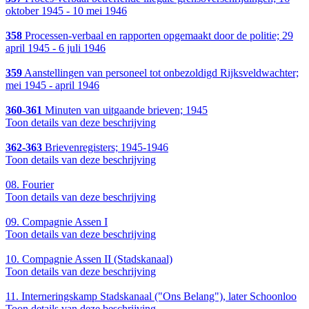
oktober 1945 - 10 mei 1946
358
Processen-verbaal en rapporten opgemaakt door de politie; 29
april 1945 - 6 juli 1946
359
Aanstellingen van personeel tot onbezoldigd Rijksveldwachter;
mei 1945 - april 1946
360-361
Minuten van uitgaande brieven; 1945
Toon details van deze beschrijving
362-363
Brievenregisters; 1945-1946
Toon details van deze beschrijving
08.
Fourier
Toon details van deze beschrijving
09.
Compagnie Assen I
Toon details van deze beschrijving
10.
Compagnie Assen II (Stadskanaal)
Toon details van deze beschrijving
11.
Interneringskamp Stadskanaal ("Ons Belang"), later Schoonloo
Toon details van deze beschrijving