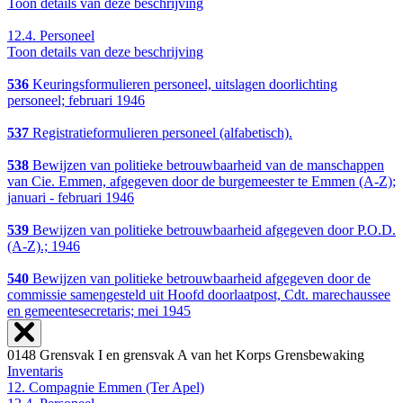
Toon details van deze beschrijving
12.4.
Personeel
Toon details van deze beschrijving
536
Keuringsformulieren personeel, uitslagen doorlichting
personeel; februari 1946
537
Registratieformulieren personeel (alfabetisch).
538
Bewijzen van politieke betrouwbaarheid van de manschappen
van Cie. Emmen, afgegeven door de burgemeester te Emmen (A-Z);
januari - februari 1946
539
Bewijzen van politieke betrouwbaarheid afgegeven door P.O.D.
(A-Z).; 1946
540
Bewijzen van politieke betrouwbaarheid afgegeven door de
commissie samengesteld uit Hoofd doorlaatpost, Cdt. marechaussee
en gemeentesecretaris; mei 1945
0148 Grensvak I en grensvak A van het Korps Grensbewaking
Inventaris
12. Compagnie Emmen (Ter Apel)