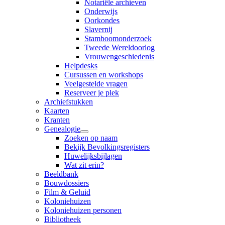
Notariële archieven
Onderwijs
Oorkondes
Slavernij
Stamboomonderzoek
Tweede Wereldoorlog
Vrouwengeschiedenis
Helpdesks
Cursussen en workshops
Veelgestelde vragen
Reserveer je plek
Archiefstukken
Kaarten
Kranten
Genealogie
Zoeken op naam
Bekijk Bevolkingsregisters
Huwelijksbijlagen
Wat zit erin?
Beeldbank
Bouwdossiers
Film & Geluid
Koloniehuizen
Koloniehuizen personen
Bibliotheek