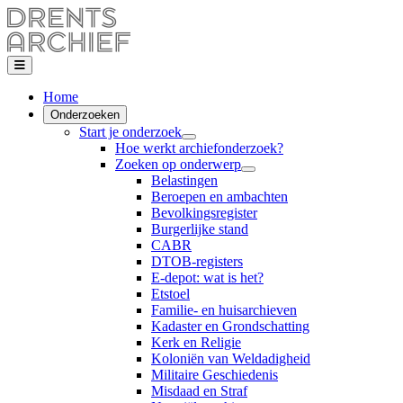
Home
Onderzoeken
Start je onderzoek
Hoe werkt archiefonderzoek?
Zoeken op onderwerp
Belastingen
Beroepen en ambachten
Bevolkingsregister
Burgerlijke stand
CABR
DTOB-registers
E-depot: wat is het?
Etstoel
Familie- en huisarchieven
Kadaster en Grondschatting
Kerk en Religie
Koloniën van Weldadigheid
Militaire Geschiedenis
Misdaad en Straf