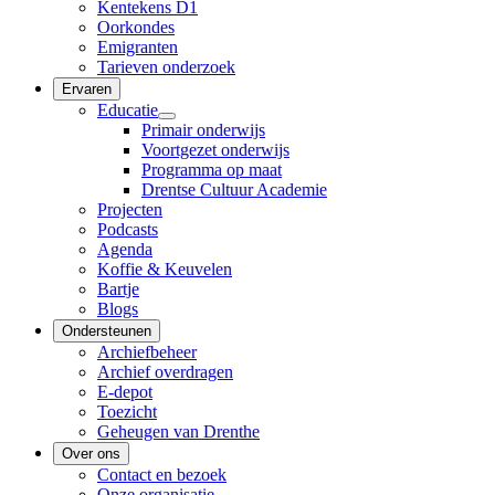
Kentekens D1
Oorkondes
Emigranten
Tarieven onderzoek
Ervaren
Educatie
Primair onderwijs
Voortgezet onderwijs
Programma op maat
Drentse Cultuur Academie
Projecten
Podcasts
Agenda
Koffie & Keuvelen
Bartje
Blogs
Ondersteunen
Archiefbeheer
Archief overdragen
E-depot
Toezicht
Geheugen van Drenthe
Over ons
Contact en bezoek
Onze organisatie