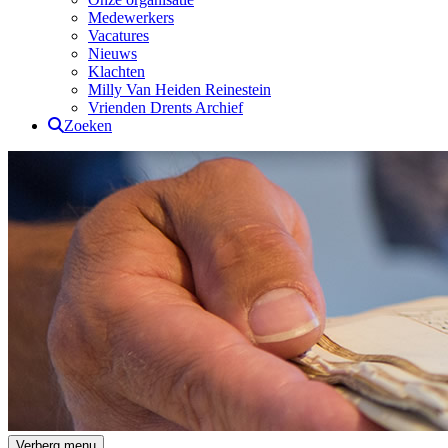
Medewerkers
Vacatures
Nieuws
Klachten
Milly Van Heiden Reinestein
Vrienden Drents Archief
Zoeken
Drents Archief
Verberg menu