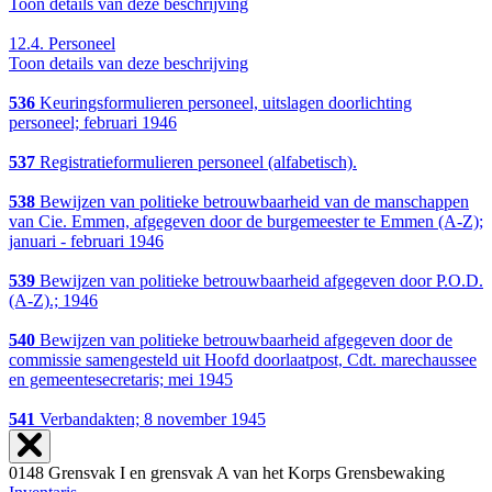
Toon details van deze beschrijving
12.4.
Personeel
Toon details van deze beschrijving
536
Keuringsformulieren personeel, uitslagen doorlichting
personeel; februari 1946
537
Registratieformulieren personeel (alfabetisch).
538
Bewijzen van politieke betrouwbaarheid van de manschappen
van Cie. Emmen, afgegeven door de burgemeester te Emmen (A-Z);
januari - februari 1946
539
Bewijzen van politieke betrouwbaarheid afgegeven door P.O.D.
(A-Z).; 1946
540
Bewijzen van politieke betrouwbaarheid afgegeven door de
commissie samengesteld uit Hoofd doorlaatpost, Cdt. marechaussee
en gemeentesecretaris; mei 1945
541
Verbandakten; 8 november 1945
0148 Grensvak I en grensvak A van het Korps Grensbewaking