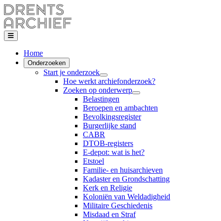
Home
Onderzoeken
Start je onderzoek
Hoe werkt archiefonderzoek?
Zoeken op onderwerp
Belastingen
Beroepen en ambachten
Bevolkingsregister
Burgerlijke stand
CABR
DTOB-registers
E-depot: wat is het?
Etstoel
Familie- en huisarchieven
Kadaster en Grondschatting
Kerk en Religie
Koloniën van Weldadigheid
Militaire Geschiedenis
Misdaad en Straf