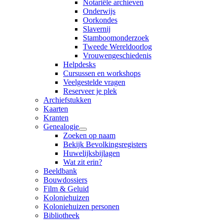
Notariële archieven
Onderwijs
Oorkondes
Slavernij
Stamboomonderzoek
Tweede Wereldoorlog
Vrouwengeschiedenis
Helpdesks
Cursussen en workshops
Veelgestelde vragen
Reserveer je plek
Archiefstukken
Kaarten
Kranten
Genealogie
Zoeken op naam
Bekijk Bevolkingsregisters
Huwelijksbijlagen
Wat zit erin?
Beeldbank
Bouwdossiers
Film & Geluid
Koloniehuizen
Koloniehuizen personen
Bibliotheek