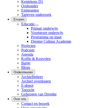
Kentekens D1
Oorkondes
Emigranten
Tarieven onderzoek
Ervaren
Educatie
Primair onderwijs
Voortgezet onderwijs
Programma op maat
Drentse Cultuur Academie
Projecten
Podcasts
Agenda
Koffie & Keuvelen
Bartje
Blogs
Ondersteunen
Archiefbeheer
Archief overdragen
E-depot
Toezicht
Geheugen van Drenthe
Over ons
Contact en bezoek
Onze organisatie