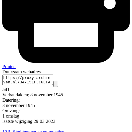
Printen
Duurzaam webadres
541
Verbandakten; 8 november 1945
Datering
:
8 november 1945
Omvang
:
1 omslag
laatste wijziging 29-03-2023
12.5.
Sterkteopgaven en mutaties