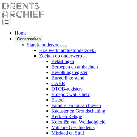
Home
Onderzoeken
Start je onderzoek
Hoe werkt archiefonderzoek?
Zoeken op onderwerp
Belastingen
Beroepen en ambachten
Bevolkingsregister
Burgerlijke stand
CABR
DTOB-registers
E-depot: wat is het?
Etstoel
Familie- en huisarchieven
Kadaster en Grondschatting
Kerk en Religie
Koloniën van Weldadigheid
Militaire Geschiedenis
Misdaad en Straf