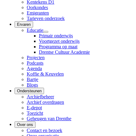
Kentekens D1
Oorkondes
Emigranten
Tarieven onderzoek
Ervaren
Educatie
Primair onderwijs
Voortgezet onderwijs
Programma op maat
Drentse Cultuur Academie
Projecten
Podcasts
Agenda
Koffie & Keuvelen
Bartje
Blogs
Ondersteunen
Archiefbeheer
Archief overdragen
E-depot
Toezicht
Geheugen van Drenthe
Over ons
Contact en bezoek
Onze organisatie