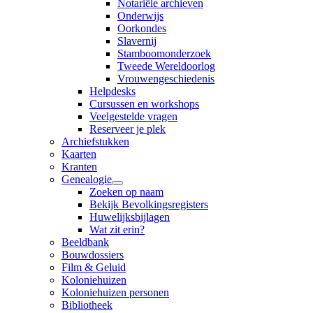
Notariële archieven
Onderwijs
Oorkondes
Slavernij
Stamboomonderzoek
Tweede Wereldoorlog
Vrouwengeschiedenis
Helpdesks
Cursussen en workshops
Veelgestelde vragen
Reserveer je plek
Archiefstukken
Kaarten
Kranten
Genealogie
Zoeken op naam
Bekijk Bevolkingsregisters
Huwelijksbijlagen
Wat zit erin?
Beeldbank
Bouwdossiers
Film & Geluid
Koloniehuizen
Koloniehuizen personen
Bibliotheek