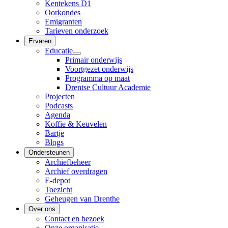
Kentekens D1
Oorkondes
Emigranten
Tarieven onderzoek
Ervaren
Educatie
Primair onderwijs
Voortgezet onderwijs
Programma op maat
Drentse Cultuur Academie
Projecten
Podcasts
Agenda
Koffie & Keuvelen
Bartje
Blogs
Ondersteunen
Archiefbeheer
Archief overdragen
E-depot
Toezicht
Geheugen van Drenthe
Over ons
Contact en bezoek
Onze organisatie