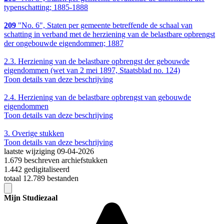
typenschatting; 1885-1888
209
"No. 6", Staten per gemeente betreffende de schaal van
schatting in verband met de herziening van de belastbare opbrengst
der ongebouwde eigendommen; 1887
2.3.
Herziening van de belastbare opbrengst der gebouwde
eigendommen (wet van 2 mei 1897, Staatsblad no. 124)
Toon details van deze beschrijving
2.4.
Herziening van de belastbare opbrengst van gebouwde
eigendommen
Toon details van deze beschrijving
3.
Overige stukken
Toon details van deze beschrijving
laatste wijziging 09-04-2026
1.679 beschreven archiefstukken
1.442 gedigitaliseerd
totaal 12.789 bestanden
Mijn Studiezaal