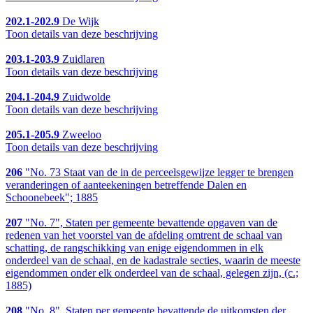
202.1-202.9
De Wijk
Toon details van deze beschrijving
203.1-203.9
Zuidlaren
Toon details van deze beschrijving
204.1-204.9
Zuidwolde
Toon details van deze beschrijving
205.1-205.9
Zweeloo
Toon details van deze beschrijving
206
"No. 73 Staat van de in de perceelsgewijze legger te brengen
veranderingen of aanteekeningen betreffende Dalen en
Schoonebeek"; 1885
207
"No. 7", Staten per gemeente bevattende opgaven van de
redenen van het voorstel van de afdeling omtrent de schaal van
schatting, de rangschikking van enige eigendommen in elk
onderdeel van de schaal, en de kadastrale secties, waarin de meeste
eigendommen onder elk onderdeel van de schaal, gelegen zijn, (c.;
1885)
208
"No. 8", Staten per gemeente bevattende de uitkomsten der