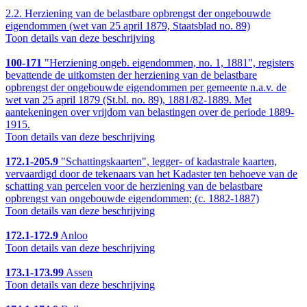
2.2.
Herziening van de belastbare opbrengst der ongebouwde
eigendommen (wet van 25 april 1879, Staatsblad no. 89)
Toon details van deze beschrijving
100-171
"Herziening ongeb. eigendommen, no. 1, 1881", registers
bevattende de uitkomsten der herziening van de belastbare
opbrengst der ongebouwde eigendommen per gemeente n.a.v. de
wet van 25 april 1879 (St.bl. no. 89), 1881/82-1889. Met
aantekeningen over vrijdom van belastingen over de periode 1889-
1915.
Toon details van deze beschrijving
172.1-205.9
"Schattingskaarten", legger- of kadastrale kaarten,
vervaardigd door de tekenaars van het Kadaster ten behoeve van de
schatting van percelen voor de herziening van de belastbare
opbrengst van ongebouwde eigendommen; (c. 1882-1887)
Toon details van deze beschrijving
172.1-172.9
Anloo
Toon details van deze beschrijving
173.1-173.99
Assen
Toon details van deze beschrijving