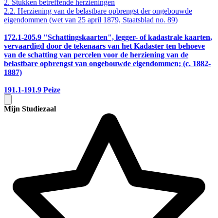
2. Stukken betreffende herzieningen
2.2. Herziening van de belastbare opbrengst der ongebouwde
eigendommen (wet van 25 april 1879, Staatsblad no. 89)
172.1-205.9
"Schattingskaarten", legger- of kadastrale kaarten,
vervaardigd door de tekenaars van het Kadaster ten behoeve
van de schatting van percelen voor de herziening van de
belastbare opbrengst van ongebouwde eigendommen; (c. 1882-
1887)
191.1-191.9
Peize
Mijn Studiezaal