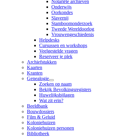
Notariële archieven
Onderwijs
Oorkondes
Slavernij
Stamboomonderzoek
Tweede Wereldoorlog
Vrouwengeschiedenis
Helpdesks
Cursussen en workshops
Veelgestelde vragen
Reserveer je plek
Archiefstukken
Kaarten
Kranten
Genealogie
Zoeken op naam
Bekijk Bevolkingsregisters
Huwelijksbijlagen
Wat zit erin?
Beeldbank
Bouwdossiers
Film & Geluid
Koloniehuizen
Koloniehuizen personen
Bibliotheek