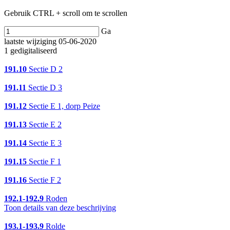
Gebruik CTRL + scroll om te scrollen
Ga
laatste wijziging 05-06-2020
1 gedigitaliseerd
191.10
Sectie D 2
191.11
Sectie D 3
191.12
Sectie E 1, dorp Peize
191.13
Sectie E 2
191.14
Sectie E 3
191.15
Sectie F 1
191.16
Sectie F 2
192.1-192.9
Roden
Toon details van deze beschrijving
193.1-193.9
Rolde