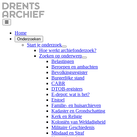
Home
Onderzoeken
Start je onderzoek
Hoe werkt archiefonderzoek?
Zoeken op onderwerp
Belastingen
Beroepen en ambachten
Bevolkingsregister
Burgerlijke stand
CABR
DTOB-registers
E-depot: wat is het?
Etstoel
Familie- en huisarchieven
Kadaster en Grondschatting
Kerk en Religie
Koloniën van Weldadigheid
Militaire Geschiedenis
Misdaad en Straf