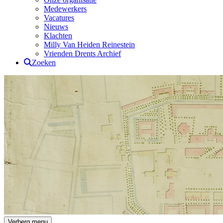
Medewerkers
Vacatures
Nieuws
Klachten
Milly Van Heiden Reinestein
Vrienden Drents Archief
Zoeken
Drents Archief
Verberg menu