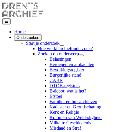
Home
Onderzoeken
Start je onderzoek
Hoe werkt archiefonderzoek?
Zoeken op onderwerp
Belastingen
Beroepen en ambachten
Bevolkingsregister
Burgerlijke stand
CABR
DTOB-registers
E-depot: wat is het?
Etstoel
Familie- en huisarchieven
Kadaster en Grondschatting
Kerk en Religie
Koloniën van Weldadigheid
Militaire Geschiedenis
Misdaad en Straf