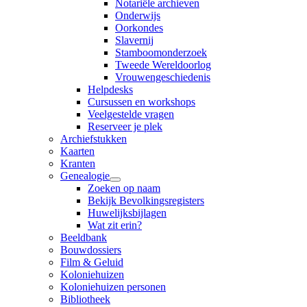
Notariële archieven
Onderwijs
Oorkondes
Slavernij
Stamboomonderzoek
Tweede Wereldoorlog
Vrouwengeschiedenis
Helpdesks
Cursussen en workshops
Veelgestelde vragen
Reserveer je plek
Archiefstukken
Kaarten
Kranten
Genealogie
Zoeken op naam
Bekijk Bevolkingsregisters
Huwelijksbijlagen
Wat zit erin?
Beeldbank
Bouwdossiers
Film & Geluid
Koloniehuizen
Koloniehuizen personen
Bibliotheek