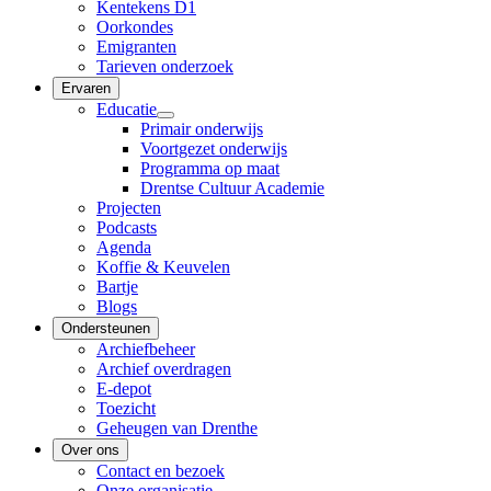
Kentekens D1
Oorkondes
Emigranten
Tarieven onderzoek
Ervaren
Educatie
Primair onderwijs
Voortgezet onderwijs
Programma op maat
Drentse Cultuur Academie
Projecten
Podcasts
Agenda
Koffie & Keuvelen
Bartje
Blogs
Ondersteunen
Archiefbeheer
Archief overdragen
E-depot
Toezicht
Geheugen van Drenthe
Over ons
Contact en bezoek
Onze organisatie