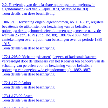
2.2.
Herziening van de belastbare opbrengst der ongebouwde
eigendommen (wet van 25 april 1879, Staatsblad no. 89)
Toon details van deze beschrijving
100-171
"Herziening ongeb. eigendommen, no. 1, 1881", registers
bevattende de uitkomsten der herziening van de belastbare
opbrengst der ongebouwde eigendommen per gemeente n.a.v. de
wet van 25 april 1879 (St.bl. no. 89), 1881/82-1889. Met
aantekeningen over vrijdom van belastingen over de periode 1889-
1915.
Toon details van deze beschrijving
172.1-205.9
"Schattingskaarten", legger- of kadastrale kaarten,
vervaardigd door de tekenaars van het Kadaster ten behoeve van de
schatting van percelen voor de herziening van de belastbare
opbrengst van ongebouwde eigendommen; (c. 1882-1887)
Toon details van deze beschrijving
172.1-172.9
Anloo
Toon details van deze beschrijving
173.1-173.99
Assen
Toon details van deze beschrijving