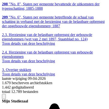
208
"No. 8", Staten per gemeente bevattende de uitkomsten der
typenschatting; 1885-1888
209
"No. 6", Staten per gemeente betreffende de schaal van
schatting in verband met de herziening van de belastbare opbrengst
der ongebouwde eigendommen; 1887
2.3.
Herziening van de belastbare opbrengst der gebouwde
eigendommen (wet van 2 mei 1897, Staatsblad no. 124)
Toon details van deze beschrijving
2.4.
Herziening van de belastbare opbrengst van gebouwde
eigendommen
Toon details van deze beschrijving
3.
Overige stukken
Toon details van deze beschrijving
laatste wijziging 09-04-2026
1.679 beschreven archiefstukken
1.442 gedigitaliseerd
totaal 12.789 bestanden
Mijn Studiezaal