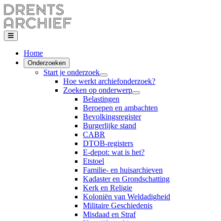
Home
Onderzoeken
Start je onderzoek
Hoe werkt archiefonderzoek?
Zoeken op onderwerp
Belastingen
Beroepen en ambachten
Bevolkingsregister
Burgerlijke stand
CABR
DTOB-registers
E-depot: wat is het?
Etstoel
Familie- en huisarchieven
Kadaster en Grondschatting
Kerk en Religie
Koloniën van Weldadigheid
Militaire Geschiedenis
Misdaad en Straf