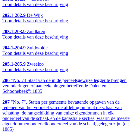
Toon details van deze beschrijving
202.1-202.9
De Wijk
Toon details van deze beschrijving
203.1-203.9
Zuidlaren
Toon details van deze beschrijving
204.1-204.9
Zuidwolde
Toon details van deze beschrijving
205.1-205.9
Zweeloo
Toon details van deze beschrijving
206
"No. 73 Staat van de in de perceelsgewijze legger te brengen
veranderingen of aanteekeningen betreffende Dalen en
Schoonebeek"; 1885
207
"No. 7", Staten per gemeente bevattende opgaven van de
redenen van het voorstel van de afdeling omtrent de schaal van
schatting, de rangschikking van enige eigendommen in elk
onderdeel van de schaal, en de kadastrale secties, waarin de meeste
eigendommen onder elk onderdeel van de schaal, gelegen zijn, (c.;
1885)