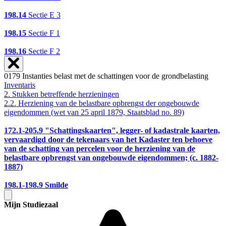
198.14
Sectie E 3
198.15
Sectie F 1
198.16
Sectie F 2
0179 Instanties belast met de schattingen voor de grondbelasting
Inventaris
2. Stukken betreffende herzieningen
2.2. Herziening van de belastbare opbrengst der ongebouwde
eigendommen (wet van 25 april 1879, Staatsblad no. 89)
172.1-205.9
"Schattingskaarten", legger- of kadastrale kaarten,
vervaardigd door de tekenaars van het Kadaster ten behoeve
van de schatting van percelen voor de herziening van de
belastbare opbrengst van ongebouwde eigendommen; (c. 1882-
1887)
198.1-198.9
Smilde
Mijn Studiezaal