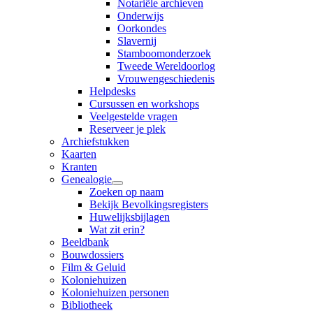
Notariële archieven
Onderwijs
Oorkondes
Slavernij
Stamboomonderzoek
Tweede Wereldoorlog
Vrouwengeschiedenis
Helpdesks
Cursussen en workshops
Veelgestelde vragen
Reserveer je plek
Archiefstukken
Kaarten
Kranten
Genealogie
Zoeken op naam
Bekijk Bevolkingsregisters
Huwelijksbijlagen
Wat zit erin?
Beeldbank
Bouwdossiers
Film & Geluid
Koloniehuizen
Koloniehuizen personen
Bibliotheek