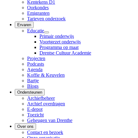
Kentekens D1
Oorkondes
Emigranten
Tarieven onderzoek
Ervaren
Educatie
Primair onderwijs
Voortgezet onderwijs
Programma op maat
Drentse Cultuur Academie
Projecten
Podcasts
Agenda
Koffie & Keuvelen
Bartje
Blogs
Ondersteunen
Archiefbeheer
Archief overdragen
E-depot
Toezicht
Geheugen van Drenthe
Over ons
Contact en bezoek
Onze organisatie