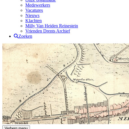
Medewerkers
Vacatures
Nieuws
Klachten
Milly Van Heiden Reinestein
Vrienden Drents Archief
Zoeken
Drents Archief
Verberg menu