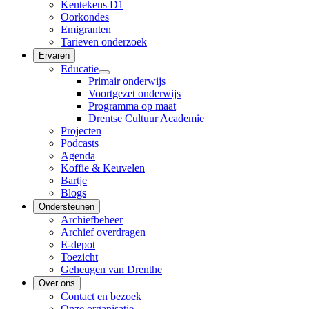
Kentekens D1
Oorkondes
Emigranten
Tarieven onderzoek
Ervaren
Educatie
Primair onderwijs
Voortgezet onderwijs
Programma op maat
Drentse Cultuur Academie
Projecten
Podcasts
Agenda
Koffie & Keuvelen
Bartje
Blogs
Ondersteunen
Archiefbeheer
Archief overdragen
E-depot
Toezicht
Geheugen van Drenthe
Over ons
Contact en bezoek
Onze organisatie