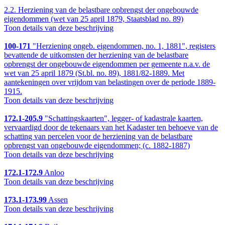
2.2.
Herziening van de belastbare opbrengst der ongebouwde
eigendommen (wet van 25 april 1879, Staatsblad no. 89)
Toon details van deze beschrijving
100-171
"Herziening ongeb. eigendommen, no. 1, 1881", registers
bevattende de uitkomsten der herziening van de belastbare
opbrengst der ongebouwde eigendommen per gemeente n.a.v. de
wet van 25 april 1879 (St.bl. no. 89), 1881/82-1889. Met
aantekeningen over vrijdom van belastingen over de periode 1889-
1915.
Toon details van deze beschrijving
172.1-205.9
"Schattingskaarten", legger- of kadastrale kaarten,
vervaardigd door de tekenaars van het Kadaster ten behoeve van de
schatting van percelen voor de herziening van de belastbare
opbrengst van ongebouwde eigendommen; (c. 1882-1887)
Toon details van deze beschrijving
172.1-172.9
Anloo
Toon details van deze beschrijving
173.1-173.99
Assen
Toon details van deze beschrijving