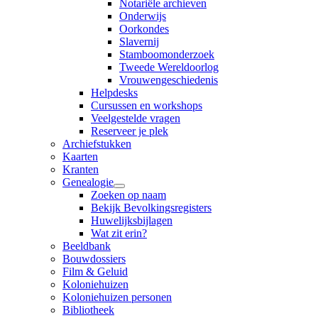
Notariële archieven
Onderwijs
Oorkondes
Slavernij
Stamboomonderzoek
Tweede Wereldoorlog
Vrouwengeschiedenis
Helpdesks
Cursussen en workshops
Veelgestelde vragen
Reserveer je plek
Archiefstukken
Kaarten
Kranten
Genealogie
Zoeken op naam
Bekijk Bevolkingsregisters
Huwelijksbijlagen
Wat zit erin?
Beeldbank
Bouwdossiers
Film & Geluid
Koloniehuizen
Koloniehuizen personen
Bibliotheek