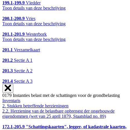
199.1-199.9
Vledder
Toon details van deze beschrijving
200.1-200.9
Vries
Toon details van deze beschrijving
201.1-201.9
Westerbork
Toon details van deze beschrijving
201.1
Verzamelkaart
201.2
Sectie A 1
201.3
Sectie A 2
201.4
Sectie A 3
0179 Instanties belast met de schattingen voor de grondbelasting
Inventaris
2. Stukken betreffende herzieningen
2.2. Herziening van de belastbare opbrengst der ongebouwde
eigendommen (wet van 25 april 1879, Staatsblad no. 89)
172.1-205.9
"Schattingskaarten", legger- of kadastrale kaarten,