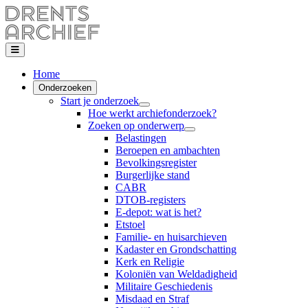
Home
Onderzoeken
Start je onderzoek
Hoe werkt archiefonderzoek?
Zoeken op onderwerp
Belastingen
Beroepen en ambachten
Bevolkingsregister
Burgerlijke stand
CABR
DTOB-registers
E-depot: wat is het?
Etstoel
Familie- en huisarchieven
Kadaster en Grondschatting
Kerk en Religie
Koloniën van Weldadigheid
Militaire Geschiedenis
Misdaad en Straf