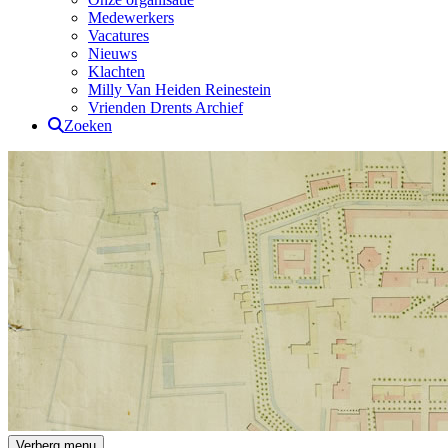
Medewerkers
Vacatures
Nieuws
Klachten
Milly Van Heiden Reinestein
Vrienden Drents Archief
Zoeken
Drents Archief
Verberg menu