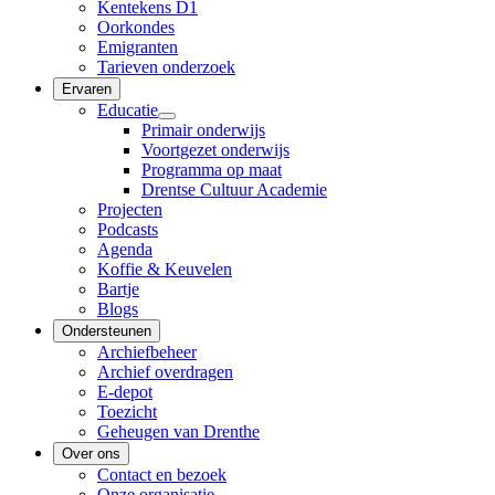
Kentekens D1
Oorkondes
Emigranten
Tarieven onderzoek
Ervaren
Educatie
Primair onderwijs
Voortgezet onderwijs
Programma op maat
Drentse Cultuur Academie
Projecten
Podcasts
Agenda
Koffie & Keuvelen
Bartje
Blogs
Ondersteunen
Archiefbeheer
Archief overdragen
E-depot
Toezicht
Geheugen van Drenthe
Over ons
Contact en bezoek
Onze organisatie