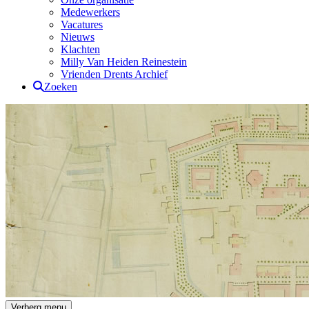
Medewerkers
Vacatures
Nieuws
Klachten
Milly Van Heiden Reinestein
Vrienden Drents Archief
Zoeken
Drents Archief
Verberg menu