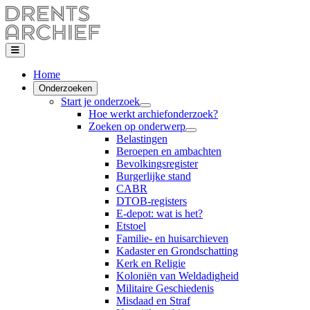
Home
Onderzoeken
Start je onderzoek
Hoe werkt archiefonderzoek?
Zoeken op onderwerp
Belastingen
Beroepen en ambachten
Bevolkingsregister
Burgerlijke stand
CABR
DTOB-registers
E-depot: wat is het?
Etstoel
Familie- en huisarchieven
Kadaster en Grondschatting
Kerk en Religie
Koloniën van Weldadigheid
Militaire Geschiedenis
Misdaad en Straf