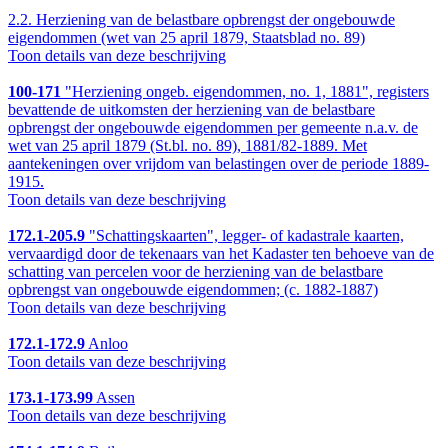
2.2.
Herziening van de belastbare opbrengst der ongebouwde
eigendommen (wet van 25 april 1879, Staatsblad no. 89)
Toon details van deze beschrijving
100-171
"Herziening ongeb. eigendommen, no. 1, 1881", registers
bevattende de uitkomsten der herziening van de belastbare
opbrengst der ongebouwde eigendommen per gemeente n.a.v. de
wet van 25 april 1879 (St.bl. no. 89), 1881/82-1889. Met
aantekeningen over vrijdom van belastingen over de periode 1889-
1915.
Toon details van deze beschrijving
172.1-205.9
"Schattingskaarten", legger- of kadastrale kaarten,
vervaardigd door de tekenaars van het Kadaster ten behoeve van de
schatting van percelen voor de herziening van de belastbare
opbrengst van ongebouwde eigendommen; (c. 1882-1887)
Toon details van deze beschrijving
172.1-172.9
Anloo
Toon details van deze beschrijving
173.1-173.99
Assen
Toon details van deze beschrijving