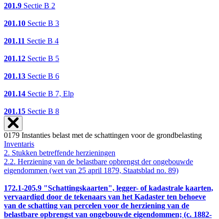
201.9
Sectie B 2
201.10
Sectie B 3
201.11
Sectie B 4
201.12
Sectie B 5
201.13
Sectie B 6
201.14
Sectie B 7, Elp
201.15
Sectie B 8
0179 Instanties belast met de schattingen voor de grondbelasting
Inventaris
2. Stukken betreffende herzieningen
2.2. Herziening van de belastbare opbrengst der ongebouwde
eigendommen (wet van 25 april 1879, Staatsblad no. 89)
172.1-205.9
"Schattingskaarten", legger- of kadastrale kaarten,
vervaardigd door de tekenaars van het Kadaster ten behoeve
van de schatting van percelen voor de herziening van de
belastbare opbrengst van ongebouwde eigendommen; (c. 1882-