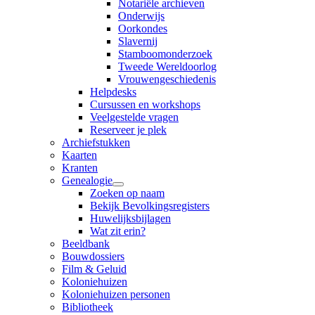
Notariële archieven
Onderwijs
Oorkondes
Slavernij
Stamboomonderzoek
Tweede Wereldoorlog
Vrouwengeschiedenis
Helpdesks
Cursussen en workshops
Veelgestelde vragen
Reserveer je plek
Archiefstukken
Kaarten
Kranten
Genealogie
Zoeken op naam
Bekijk Bevolkingsregisters
Huwelijksbijlagen
Wat zit erin?
Beeldbank
Bouwdossiers
Film & Geluid
Koloniehuizen
Koloniehuizen personen
Bibliotheek