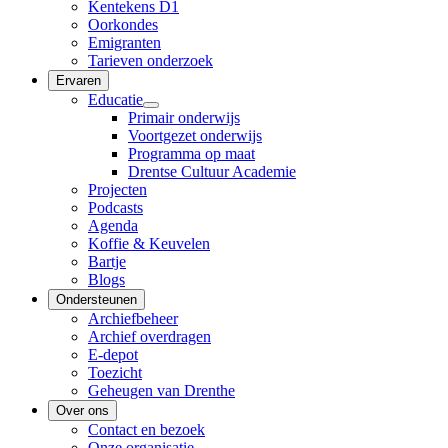
Kentekens D1
Oorkondes
Emigranten
Tarieven onderzoek
Ervaren
Educatie
Primair onderwijs
Voortgezet onderwijs
Programma op maat
Drentse Cultuur Academie
Projecten
Podcasts
Agenda
Koffie & Keuvelen
Bartje
Blogs
Ondersteunen
Archiefbeheer
Archief overdragen
E-depot
Toezicht
Geheugen van Drenthe
Over ons
Contact en bezoek
Onze organisatie