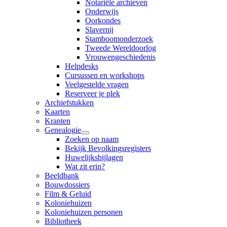
Notariële archieven
Onderwijs
Oorkondes
Slavernij
Stamboomonderzoek
Tweede Wereldoorlog
Vrouwengeschiedenis
Helpdesks
Cursussen en workshops
Veelgestelde vragen
Reserveer je plek
Archiefstukken
Kaarten
Kranten
Genealogie
Zoeken op naam
Bekijk Bevolkingsregisters
Huwelijksbijlagen
Wat zit erin?
Beeldbank
Bouwdossiers
Film & Geluid
Koloniehuizen
Koloniehuizen personen
Bibliotheek