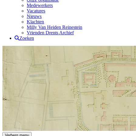
Medewerkers
Vacatures
Nieuws
Klachten
Milly Van Heiden Reinestein
Vrienden Drents Archief
Zoeken
Drents Archief
Verberg menu