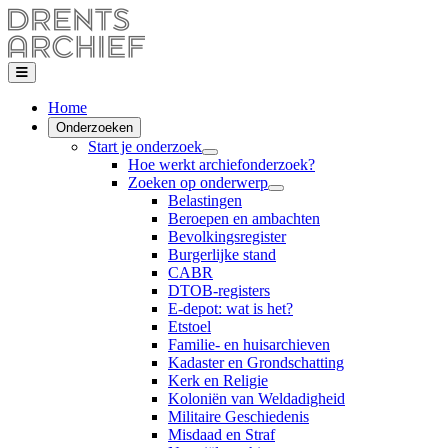
Home
Onderzoeken
Start je onderzoek
Hoe werkt archiefonderzoek?
Zoeken op onderwerp
Belastingen
Beroepen en ambachten
Bevolkingsregister
Burgerlijke stand
CABR
DTOB-registers
E-depot: wat is het?
Etstoel
Familie- en huisarchieven
Kadaster en Grondschatting
Kerk en Religie
Koloniën van Weldadigheid
Militaire Geschiedenis
Misdaad en Straf