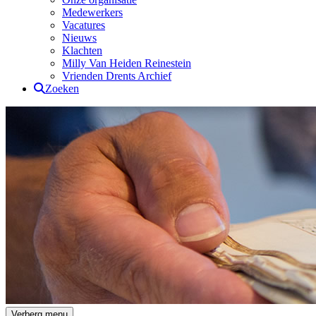
Medewerkers
Vacatures
Nieuws
Klachten
Milly Van Heiden Reinestein
Vrienden Drents Archief
Zoeken
Drents Archief
Verberg menu