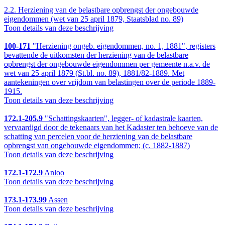
2.2.
Herziening van de belastbare opbrengst der ongebouwde
eigendommen (wet van 25 april 1879, Staatsblad no. 89)
Toon details van deze beschrijving
100-171
"Herziening ongeb. eigendommen, no. 1, 1881", registers
bevattende de uitkomsten der herziening van de belastbare
opbrengst der ongebouwde eigendommen per gemeente n.a.v. de
wet van 25 april 1879 (St.bl. no. 89), 1881/82-1889. Met
aantekeningen over vrijdom van belastingen over de periode 1889-
1915.
Toon details van deze beschrijving
172.1-205.9
"Schattingskaarten", legger- of kadastrale kaarten,
vervaardigd door de tekenaars van het Kadaster ten behoeve van de
schatting van percelen voor de herziening van de belastbare
opbrengst van ongebouwde eigendommen; (c. 1882-1887)
Toon details van deze beschrijving
172.1-172.9
Anloo
Toon details van deze beschrijving
173.1-173.99
Assen
Toon details van deze beschrijving