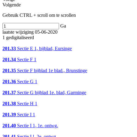
Volgende
Gebruik CTRL + scroll om te scrollen
Ga
laatste wijziging 05-06-2020
1 gedigitaliseerd
201.33
Sectie E 1, bijblad, Eursinge
201.34
Sectie F 1
201.35
Sectie F bijblad 1e blad., Brunstinge
201.36
Sectie G 1
201.37
Sectie G bijblad 1e. blad, Garminge
201.38
Sectie H 1
201.39
Sectie I 1
201.40
Sectie I 1, 1e. ontwg.
201.41
Sectie I !, 2e. ontwg.