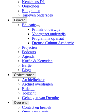
Kentekens D1
Oorkondes
Emigranten
Tarieven onderzoek
Ervaren
Educatie
Primair onderwijs
Voortgezet onderwijs
Programma op maat
Drentse Cultuur Academie
Projecten
Podcasts
Agenda
Koffie & Keuvelen
Bartje
Blogs
Ondersteunen
Archiefbeheer
Archief overdragen
E-depot
Toezicht
Geheugen van Drenthe
Over ons
Contact en bezoek
Onze organisatie