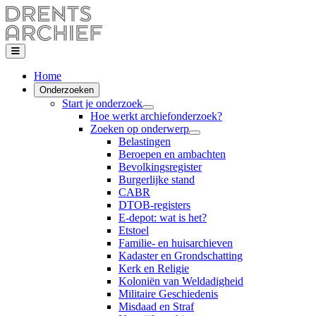
Home
Onderzoeken
Start je onderzoek
Hoe werkt archiefonderzoek?
Zoeken op onderwerp
Belastingen
Beroepen en ambachten
Bevolkingsregister
Burgerlijke stand
CABR
DTOB-registers
E-depot: wat is het?
Etstoel
Familie- en huisarchieven
Kadaster en Grondschatting
Kerk en Religie
Koloniën van Weldadigheid
Militaire Geschiedenis
Misdaad en Straf