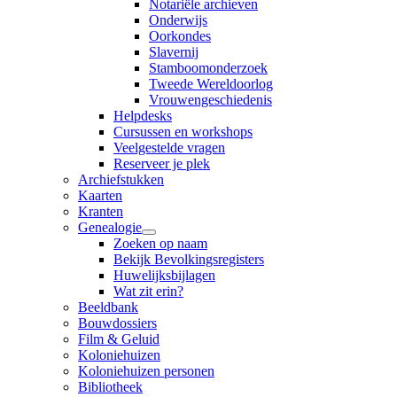
Notariële archieven
Onderwijs
Oorkondes
Slavernij
Stamboomonderzoek
Tweede Wereldoorlog
Vrouwengeschiedenis
Helpdesks
Cursussen en workshops
Veelgestelde vragen
Reserveer je plek
Archiefstukken
Kaarten
Kranten
Genealogie
Zoeken op naam
Bekijk Bevolkingsregisters
Huwelijksbijlagen
Wat zit erin?
Beeldbank
Bouwdossiers
Film & Geluid
Koloniehuizen
Koloniehuizen personen
Bibliotheek