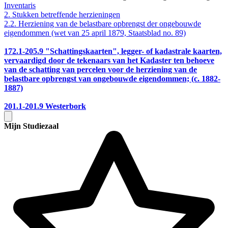
Inventaris
2. Stukken betreffende herzieningen
2.2. Herziening van de belastbare opbrengst der ongebouwde
eigendommen (wet van 25 april 1879, Staatsblad no. 89)
172.1-205.9
"Schattingskaarten", legger- of kadastrale kaarten,
vervaardigd door de tekenaars van het Kadaster ten behoeve
van de schatting van percelen voor de herziening van de
belastbare opbrengst van ongebouwde eigendommen; (c. 1882-
1887)
201.1-201.9
Westerbork
Mijn Studiezaal