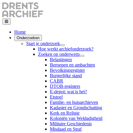
Home
Onderzoeken
Start je onderzoek
Hoe werkt archiefonderzoek?
Zoeken op onderwerp
Belastingen
Beroepen en ambachten
Bevolkingsregister
Burgerlijke stand
CABR
DTOB-registers
E-depot: wat is het?
Etstoel
Familie- en huisarchieven
Kadaster en Grondschatting
Kerk en Religie
Koloniën van Weldadigheid
Militaire Geschiedenis
Misdaad en Straf