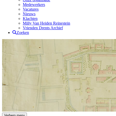
Medewerkers
Vacatures
Nieuws
Klachten
Milly Van Heiden Reinestein
Vrienden Drents Archief
Zoeken
Drents Archief
Verberg menu