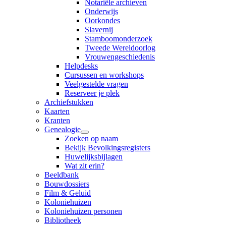
Notariële archieven
Onderwijs
Oorkondes
Slavernij
Stamboomonderzoek
Tweede Wereldoorlog
Vrouwengeschiedenis
Helpdesks
Cursussen en workshops
Veelgestelde vragen
Reserveer je plek
Archiefstukken
Kaarten
Kranten
Genealogie
Zoeken op naam
Bekijk Bevolkingsregisters
Huwelijksbijlagen
Wat zit erin?
Beeldbank
Bouwdossiers
Film & Geluid
Koloniehuizen
Koloniehuizen personen
Bibliotheek