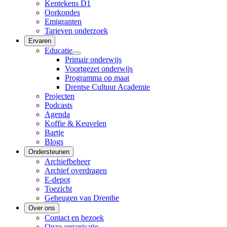
Kentekens D1
Oorkondes
Emigranten
Tarieven onderzoek
Ervaren
Educatie
Primair onderwijs
Voortgezet onderwijs
Programma op maat
Drentse Cultuur Academie
Projecten
Podcasts
Agenda
Koffie & Keuvelen
Bartje
Blogs
Ondersteunen
Archiefbeheer
Archief overdragen
E-depot
Toezicht
Geheugen van Drenthe
Over ons
Contact en bezoek
Onze organisatie