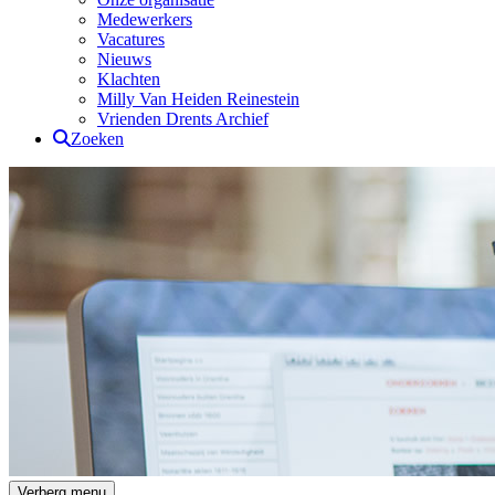
Medewerkers
Vacatures
Nieuws
Klachten
Milly Van Heiden Reinestein
Vrienden Drents Archief
Zoeken
Drents Archief
Verberg menu