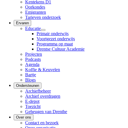
Kentekens D1
Oorkondes
Emigranten
Tarieven onderzoek
Ervaren
Educatie
Primair onderwijs
Voortgezet onderwijs
Programma op maat
Drentse Cultuur Academie
Projecten
Podcasts
Agenda
Koffie & Keuvelen
Bartje
Blogs
Ondersteunen
Archiefbeheer
Archief overdragen
E-depot
Toezicht
Geheugen van Drenthe
Over ons
Contact en bezoek
Onze organisatie