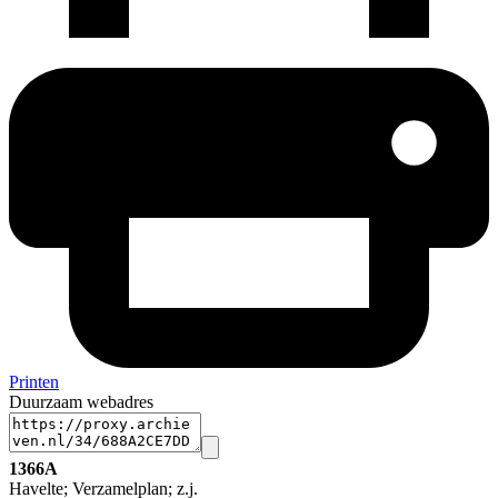
Printen
Duurzaam webadres
1366A
Havelte; Verzamelplan; z.j.