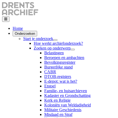
Home
Onderzoeken
Start je onderzoek
Hoe werkt archiefonderzoek?
Zoeken op onderwerp
Belastingen
Beroepen en ambachten
Bevolkingsregister
Burgerlijke stand
CABR
DTOB-registers
E-depot: wat is het?
Etstoel
Familie- en huisarchieven
Kadaster en Grondschatting
Kerk en Religie
Koloniën van Weldadigheid
Militaire Geschiedenis
Misdaad en Straf