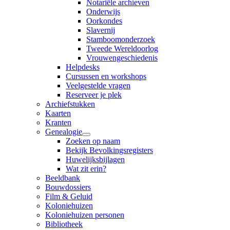
Notariële archieven
Onderwijs
Oorkondes
Slavernij
Stamboomonderzoek
Tweede Wereldoorlog
Vrouwengeschiedenis
Helpdesks
Cursussen en workshops
Veelgestelde vragen
Reserveer je plek
Archiefstukken
Kaarten
Kranten
Genealogie
Zoeken op naam
Bekijk Bevolkingsregisters
Huwelijksbijlagen
Wat zit erin?
Beeldbank
Bouwdossiers
Film & Geluid
Koloniehuizen
Koloniehuizen personen
Bibliotheek