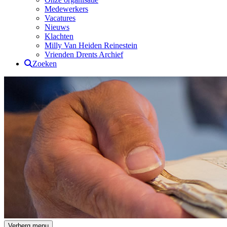
Medewerkers
Vacatures
Nieuws
Klachten
Milly Van Heiden Reinestein
Vrienden Drents Archief
Zoeken
Drents Archief
Verberg menu