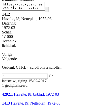
1412
Havelte, I8; Netteplan; 1972-03
Datering
:
1972-03
Schaal
:
1:1000
Techniek:
lichtdruk
Vorige
Volgende
Gebruik CTRL + scroll om te scrollen
Ga
laatste wijziging 15-02-2017
1 gedigitaliseerd
4292.1
Havelte, I8; bijblad; 1972-03
1413
Havelte, I9; Netteplan; 1972-03