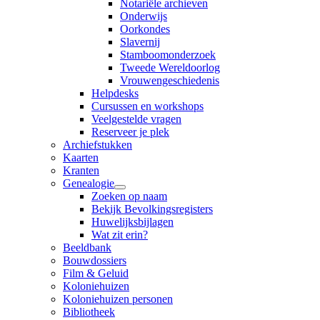
Notariële archieven
Onderwijs
Oorkondes
Slavernij
Stamboomonderzoek
Tweede Wereldoorlog
Vrouwengeschiedenis
Helpdesks
Cursussen en workshops
Veelgestelde vragen
Reserveer je plek
Archiefstukken
Kaarten
Kranten
Genealogie
Zoeken op naam
Bekijk Bevolkingsregisters
Huwelijksbijlagen
Wat zit erin?
Beeldbank
Bouwdossiers
Film & Geluid
Koloniehuizen
Koloniehuizen personen
Bibliotheek