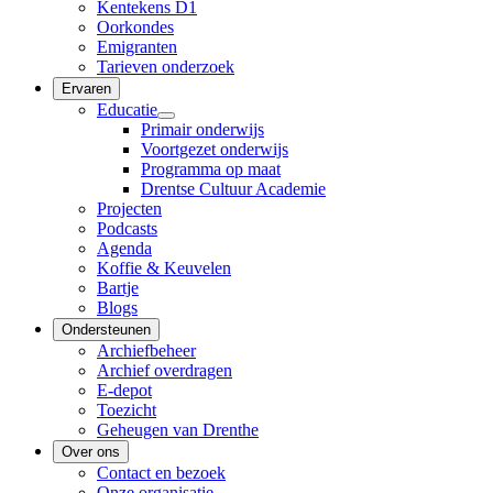
Kentekens D1
Oorkondes
Emigranten
Tarieven onderzoek
Ervaren
Educatie
Primair onderwijs
Voortgezet onderwijs
Programma op maat
Drentse Cultuur Academie
Projecten
Podcasts
Agenda
Koffie & Keuvelen
Bartje
Blogs
Ondersteunen
Archiefbeheer
Archief overdragen
E-depot
Toezicht
Geheugen van Drenthe
Over ons
Contact en bezoek
Onze organisatie