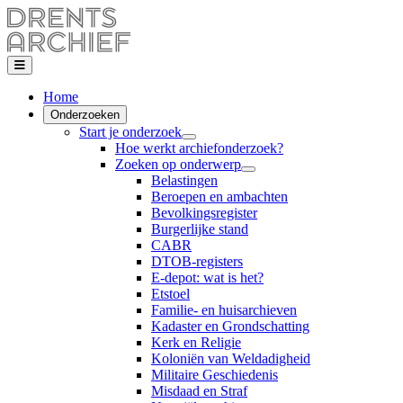
Home
Onderzoeken
Start je onderzoek
Hoe werkt archiefonderzoek?
Zoeken op onderwerp
Belastingen
Beroepen en ambachten
Bevolkingsregister
Burgerlijke stand
CABR
DTOB-registers
E-depot: wat is het?
Etstoel
Familie- en huisarchieven
Kadaster en Grondschatting
Kerk en Religie
Koloniën van Weldadigheid
Militaire Geschiedenis
Misdaad en Straf