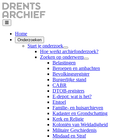
Home
Onderzoeken
Start je onderzoek
Hoe werkt archiefonderzoek?
Zoeken op onderwerp
Belastingen
Beroepen en ambachten
Bevolkingsregister
Burgerlijke stand
CABR
DTOB-registers
E-depot: wat is het?
Etstoel
Familie- en huisarchieven
Kadaster en Grondschatting
Kerk en Religie
Koloniën van Weldadigheid
Militaire Geschiedenis
Misdaad en Straf