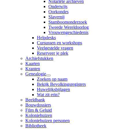
Notariële archieven
Onderwijs
Oorkondes
Slavernij
Stamboomonderzoek
Tweede Wereldoorlog
Vrouwengeschiedenis
Helpdesks
Cursussen en workshops
Veelgestelde vragen
Reserveer je plek
Archiefstukken
Kaarten
Kranten
Genealogie
Zoeken op naam
Bekijk Bevolkingsregisters
Huwelijksbijlagen
Wat zit erin?
Beeldbank
Bouwdossiers
Film & Geluid
Koloniehuizen
Koloniehuizen personen
Bibliotheek