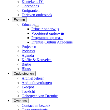
Kentekens D1
Oorkondes
Emigranten
Tarieven onderzoek
Ervaren
Educatie
Primair onderwijs
Voortgezet onderwijs
Programma op maat
Drentse Cultuur Academie
Projecten
Podcasts
Agenda
Koffie & Keuvelen
Bartje
Blogs
Ondersteunen
Archiefbeheer
Archief overdragen
E-depot
Toezicht
Geheugen van Drenthe
Over ons
Contact en bezoek
Onze organisatie