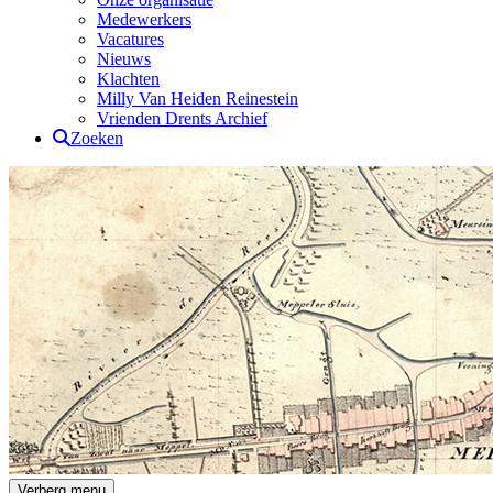
Medewerkers
Vacatures
Nieuws
Klachten
Milly Van Heiden Reinestein
Vrienden Drents Archief
Zoeken
Drents Archief
Verberg menu