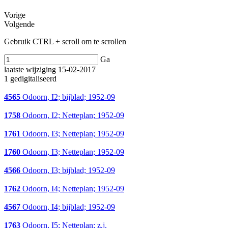
Vorige
Volgende
Gebruik CTRL + scroll om te scrollen
Ga
laatste wijziging 15-02-2017
1 gedigitaliseerd
4565
Odoorn, I2; bijblad; 1952-09
1758
Odoorn, I2; Netteplan; 1952-09
1761
Odoorn, I3; Netteplan; 1952-09
1760
Odoorn, I3; Netteplan; 1952-09
4566
Odoorn, I3; bijblad; 1952-09
1762
Odoorn, I4; Netteplan; 1952-09
4567
Odoorn, I4; bijblad; 1952-09
1763
Odoorn, I5; Netteplan; z.j.