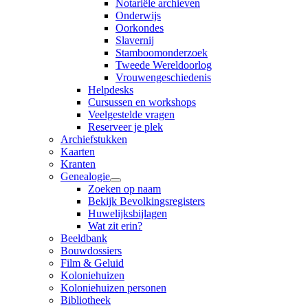
Notariële archieven
Onderwijs
Oorkondes
Slavernij
Stamboomonderzoek
Tweede Wereldoorlog
Vrouwengeschiedenis
Helpdesks
Cursussen en workshops
Veelgestelde vragen
Reserveer je plek
Archiefstukken
Kaarten
Kranten
Genealogie
Zoeken op naam
Bekijk Bevolkingsregisters
Huwelijksbijlagen
Wat zit erin?
Beeldbank
Bouwdossiers
Film & Geluid
Koloniehuizen
Koloniehuizen personen
Bibliotheek