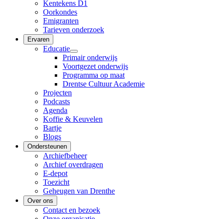
Kentekens D1
Oorkondes
Emigranten
Tarieven onderzoek
Ervaren
Educatie
Primair onderwijs
Voortgezet onderwijs
Programma op maat
Drentse Cultuur Academie
Projecten
Podcasts
Agenda
Koffie & Keuvelen
Bartje
Blogs
Ondersteunen
Archiefbeheer
Archief overdragen
E-depot
Toezicht
Geheugen van Drenthe
Over ons
Contact en bezoek
Onze organisatie