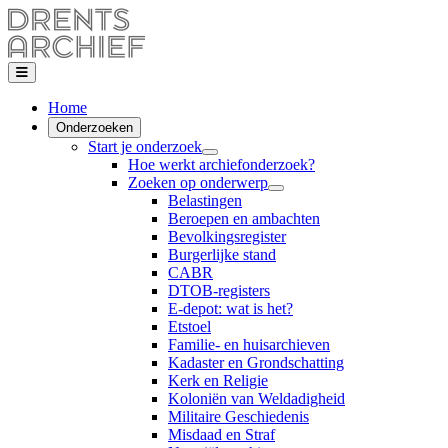
Home
Onderzoeken
Start je onderzoek
Hoe werkt archiefonderzoek?
Zoeken op onderwerp
Belastingen
Beroepen en ambachten
Bevolkingsregister
Burgerlijke stand
CABR
DTOB-registers
E-depot: wat is het?
Etstoel
Familie- en huisarchieven
Kadaster en Grondschatting
Kerk en Religie
Koloniën van Weldadigheid
Militaire Geschiedenis
Misdaad en Straf