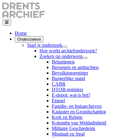
Home
Onderzoeken
Start je onderzoek
Hoe werkt archiefonderzoek?
Zoeken op onderwerp
Belastingen
Beroepen en ambachten
Bevolkingsregister
Burgerlijke stand
CABR
DTOB-registers
E-depot: wat is het?
Etstoel
Familie- en huisarchieven
Kadaster en Grondschatting
Kerk en Religie
Koloniën van Weldadigheid
Militaire Geschiedenis
Misdaad en Straf