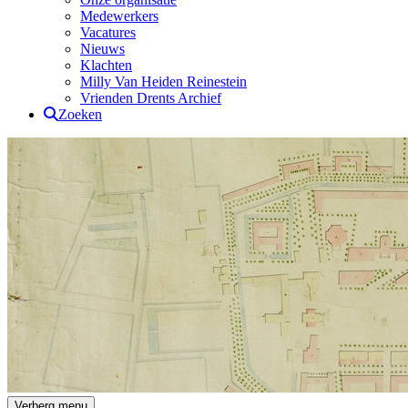
Medewerkers
Vacatures
Nieuws
Klachten
Milly Van Heiden Reinestein
Vrienden Drents Archief
Zoeken
Drents Archief
Verberg menu