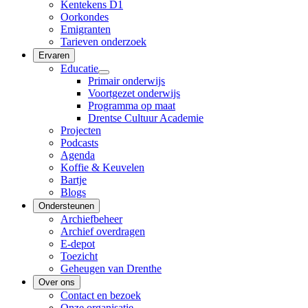
Kentekens D1
Oorkondes
Emigranten
Tarieven onderzoek
Ervaren
Educatie
Primair onderwijs
Voortgezet onderwijs
Programma op maat
Drentse Cultuur Academie
Projecten
Podcasts
Agenda
Koffie & Keuvelen
Bartje
Blogs
Ondersteunen
Archiefbeheer
Archief overdragen
E-depot
Toezicht
Geheugen van Drenthe
Over ons
Contact en bezoek
Onze organisatie