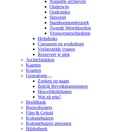
Notariële archieven
Onderwijs
Oorkondes
Slavernij
Stamboomonderzoek
Tweede Wereldoorlog
Vrouwengeschiedenis
Helpdesks
Cursussen en workshops
Veelgestelde vragen
Reserveer je plek
Archiefstukken
Kaarten
Kranten
Genealogie
Zoeken op naam
Bekijk Bevolkingsregisters
Huwelijksbijlagen
Wat zit erin?
Beeldbank
Bouwdossiers
Film & Geluid
Koloniehuizen
Koloniehuizen personen
Bibliotheek