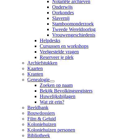
Notariële archieven
Onderwijs
Oorkondes
Slavernij
Stamboomonderzoek
Tweede Wereldoorlog
Vrouwengeschiedenis
Helpdesks
Cursussen en workshops
Veelgestelde vragen
Reserveer je plek
Archiefstukken
Kaarten
Kranten
Genealogie
Zoeken op naam
Bekijk Bevolkingsregisters
Huwelijksbijlagen
Wat zit erin?
Beeldbank
Bouwdossiers
Film & Geluid
Koloniehuizen
Koloniehuizen personen
Bibliotheek