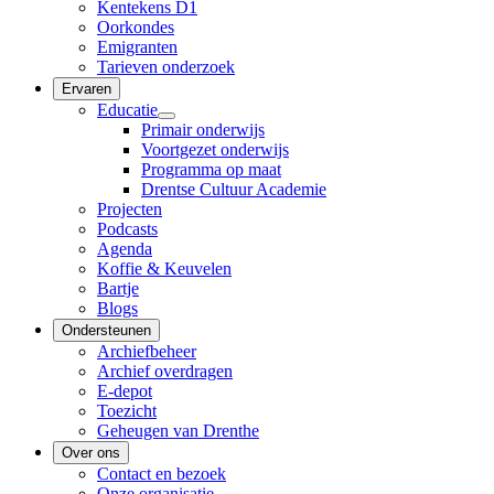
Kentekens D1
Oorkondes
Emigranten
Tarieven onderzoek
Ervaren
Educatie
Primair onderwijs
Voortgezet onderwijs
Programma op maat
Drentse Cultuur Academie
Projecten
Podcasts
Agenda
Koffie & Keuvelen
Bartje
Blogs
Ondersteunen
Archiefbeheer
Archief overdragen
E-depot
Toezicht
Geheugen van Drenthe
Over ons
Contact en bezoek
Onze organisatie