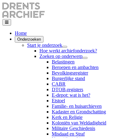
Home
Onderzoeken
Start je onderzoek
Hoe werkt archiefonderzoek?
Zoeken op onderwerp
Belastingen
Beroepen en ambachten
Bevolkingsregister
Burgerlijke stand
CABR
DTOB-registers
E-depot: wat is het?
Etstoel
Familie- en huisarchieven
Kadaster en Grondschatting
Kerk en Religie
Koloniën van Weldadigheid
Militaire Geschiedenis
Misdaad en Straf