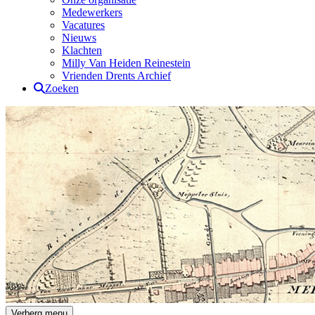
Medewerkers
Vacatures
Nieuws
Klachten
Milly Van Heiden Reinestein
Vrienden Drents Archief
Zoeken
Drents Archief
Verberg menu