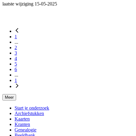
laatste wijziging 15-05-2025
1
...
2
3
4
5
6
...
1
Meer
Start je onderzoek
Archiefstukken
Kaarten
Kranten
Genealogie
Beeldbank