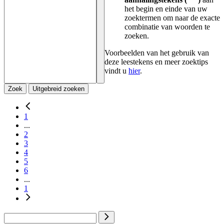
het begin en einde van uw
zoektermen om naar de exacte
combinatie van woorden te
zoeken.
Voorbeelden van het gebruik van
deze leestekens en meer zoektips
vindt u
hier
.
Zoek
Uitgebreid zoeken
1
...
2
3
4
5
6
...
1