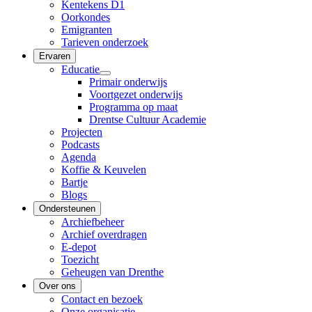
Kentekens D1
Oorkondes
Emigranten
Tarieven onderzoek
Ervaren
Educatie
Primair onderwijs
Voortgezet onderwijs
Programma op maat
Drentse Cultuur Academie
Projecten
Podcasts
Agenda
Koffie & Keuvelen
Bartje
Blogs
Ondersteunen
Archiefbeheer
Archief overdragen
E-depot
Toezicht
Geheugen van Drenthe
Over ons
Contact en bezoek
Onze organisatie