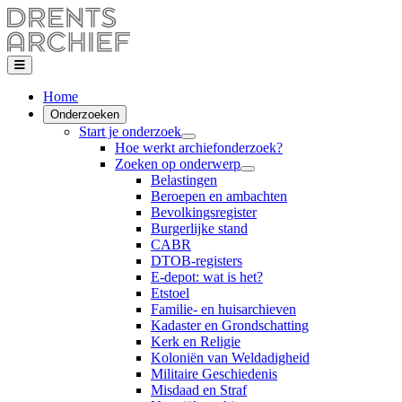
Home
Onderzoeken
Start je onderzoek
Hoe werkt archiefonderzoek?
Zoeken op onderwerp
Belastingen
Beroepen en ambachten
Bevolkingsregister
Burgerlijke stand
CABR
DTOB-registers
E-depot: wat is het?
Etstoel
Familie- en huisarchieven
Kadaster en Grondschatting
Kerk en Religie
Koloniën van Weldadigheid
Militaire Geschiedenis
Misdaad en Straf