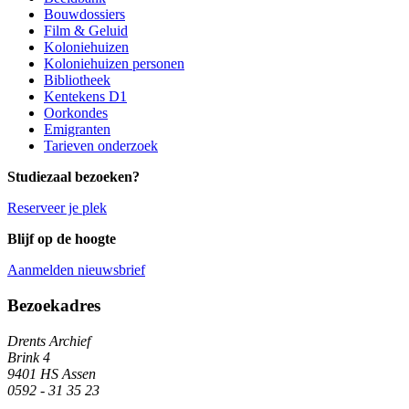
Bouwdossiers
Film & Geluid
Koloniehuizen
Koloniehuizen personen
Bibliotheek
Kentekens D1
Oorkondes
Emigranten
Tarieven onderzoek
Studiezaal bezoeken?
Reserveer je plek
Blijf op de hoogte
Aanmelden nieuwsbrief
Algemene informatie
Bezoekadres
Drents Archief
Brink 4
9401 HS Assen
0592 - 31 35 23