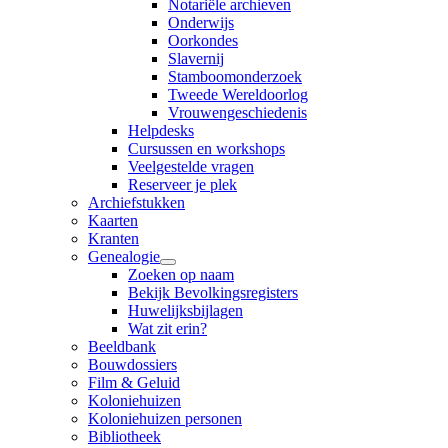
Notariële archieven
Onderwijs
Oorkondes
Slavernij
Stamboomonderzoek
Tweede Wereldoorlog
Vrouwengeschiedenis
Helpdesks
Cursussen en workshops
Veelgestelde vragen
Reserveer je plek
Archiefstukken
Kaarten
Kranten
Genealogie
Zoeken op naam
Bekijk Bevolkingsregisters
Huwelijksbijlagen
Wat zit erin?
Beeldbank
Bouwdossiers
Film & Geluid
Koloniehuizen
Koloniehuizen personen
Bibliotheek