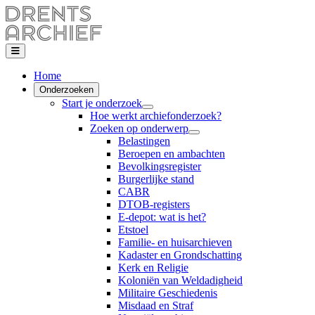
Home
Onderzoeken
Start je onderzoek
Hoe werkt archiefonderzoek?
Zoeken op onderwerp
Belastingen
Beroepen en ambachten
Bevolkingsregister
Burgerlijke stand
CABR
DTOB-registers
E-depot: wat is het?
Etstoel
Familie- en huisarchieven
Kadaster en Grondschatting
Kerk en Religie
Koloniën van Weldadigheid
Militaire Geschiedenis
Misdaad en Straf