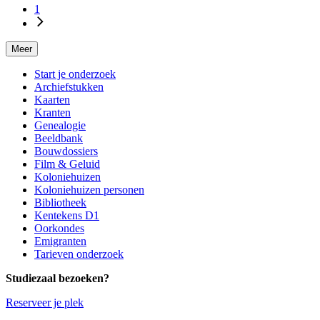
1
Meer
Start je onderzoek
Archiefstukken
Kaarten
Kranten
Genealogie
Beeldbank
Bouwdossiers
Film & Geluid
Koloniehuizen
Koloniehuizen personen
Bibliotheek
Kentekens D1
Oorkondes
Emigranten
Tarieven onderzoek
Studiezaal bezoeken?
Reserveer je plek