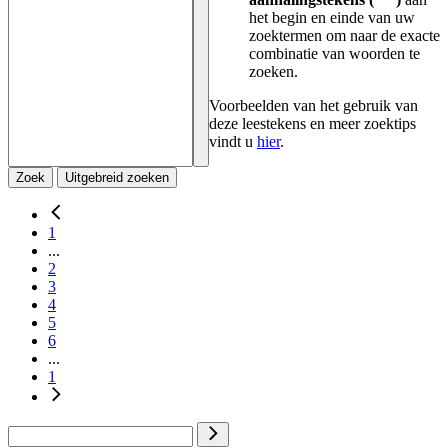
het begin en einde van uw
zoektermen om naar de exacte
combinatie van woorden te
zoeken.
Voorbeelden van het gebruik van
deze leestekens en meer zoektips
vindt u
hier
.
Zoek
Uitgebreid zoeken
1
...
2
3
4
5
6
...
1