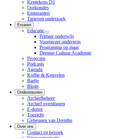
Kentekens D1
Oorkondes
Emigranten
Tarieven onderzoek
Ervaren
Educatie
Primair onderwijs
Voortgezet onderwijs
Programma op maat
Drentse Cultuur Academie
Projecten
Podcasts
Agenda
Koffie & Keuvelen
Bartje
Blogs
Ondersteunen
Archiefbeheer
Archief overdragen
E-depot
Toezicht
Geheugen van Drenthe
Over ons
Contact en bezoek
Onze organisatie