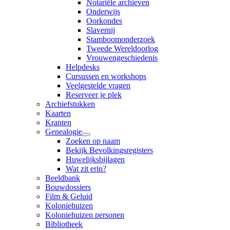
Notariële archieven
Onderwijs
Oorkondes
Slavernij
Stamboomonderzoek
Tweede Wereldoorlog
Vrouwengeschiedenis
Helpdesks
Cursussen en workshops
Veelgestelde vragen
Reserveer je plek
Archiefstukken
Kaarten
Kranten
Genealogie
Zoeken op naam
Bekijk Bevolkingsregisters
Huwelijksbijlagen
Wat zit erin?
Beeldbank
Bouwdossiers
Film & Geluid
Koloniehuizen
Koloniehuizen personen
Bibliotheek