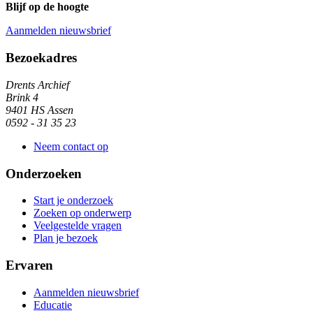
Blijf op de hoogte
Aanmelden nieuwsbrief
Algemene informatie
Bezoekadres
Drents Archief
Brink 4
9401 HS Assen
0592 - 31 35 23
Neem contact op
Onderzoeken
Start je onderzoek
Zoeken op onderwerp
Veelgestelde vragen
Plan je bezoek
Ervaren
Aanmelden nieuwsbrief
Educatie