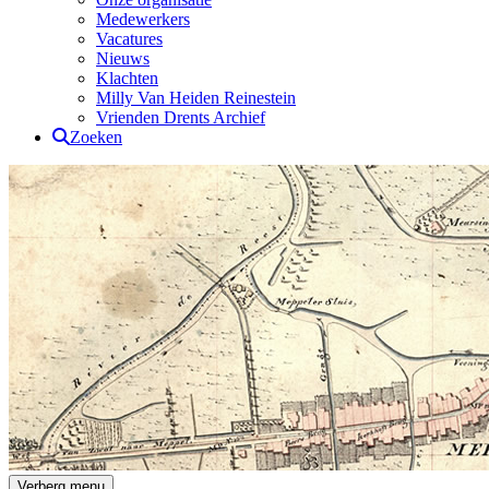
Medewerkers
Vacatures
Nieuws
Klachten
Milly Van Heiden Reinestein
Vrienden Drents Archief
Zoeken
Drents Archief
Verberg menu