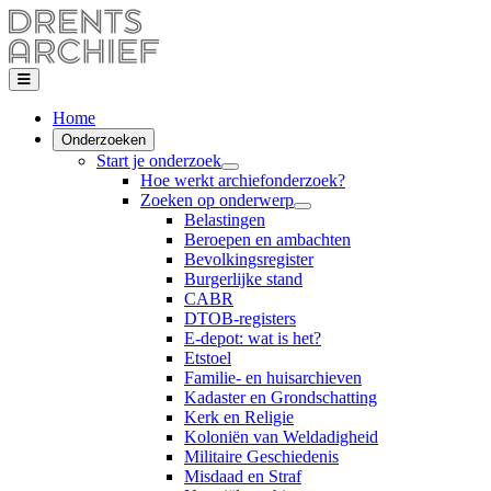
Home
Onderzoeken
Start je onderzoek
Hoe werkt archiefonderzoek?
Zoeken op onderwerp
Belastingen
Beroepen en ambachten
Bevolkingsregister
Burgerlijke stand
CABR
DTOB-registers
E-depot: wat is het?
Etstoel
Familie- en huisarchieven
Kadaster en Grondschatting
Kerk en Religie
Koloniën van Weldadigheid
Militaire Geschiedenis
Misdaad en Straf