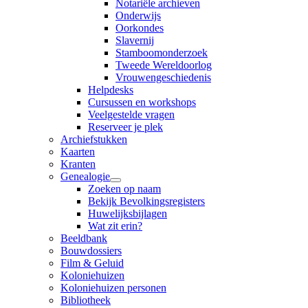
Notariële archieven
Onderwijs
Oorkondes
Slavernij
Stamboomonderzoek
Tweede Wereldoorlog
Vrouwengeschiedenis
Helpdesks
Cursussen en workshops
Veelgestelde vragen
Reserveer je plek
Archiefstukken
Kaarten
Kranten
Genealogie
Zoeken op naam
Bekijk Bevolkingsregisters
Huwelijksbijlagen
Wat zit erin?
Beeldbank
Bouwdossiers
Film & Geluid
Koloniehuizen
Koloniehuizen personen
Bibliotheek