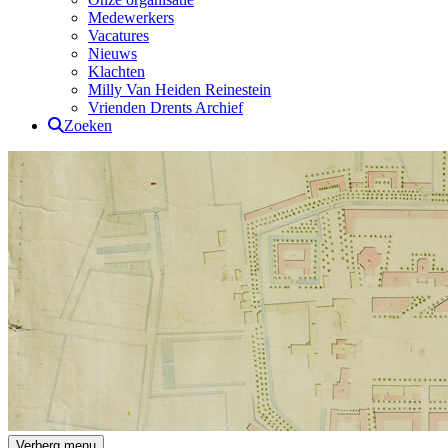
Medewerkers
Vacatures
Nieuws
Klachten
Milly Van Heiden Reinestein
Vrienden Drents Archief
Zoeken
Drents Archief
Verberg menu