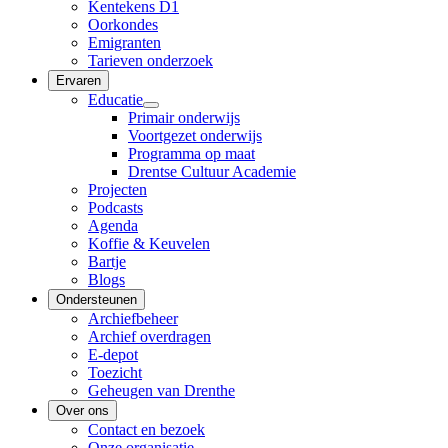
Kentekens D1
Oorkondes
Emigranten
Tarieven onderzoek
Ervaren
Educatie
Primair onderwijs
Voortgezet onderwijs
Programma op maat
Drentse Cultuur Academie
Projecten
Podcasts
Agenda
Koffie & Keuvelen
Bartje
Blogs
Ondersteunen
Archiefbeheer
Archief overdragen
E-depot
Toezicht
Geheugen van Drenthe
Over ons
Contact en bezoek
Onze organisatie