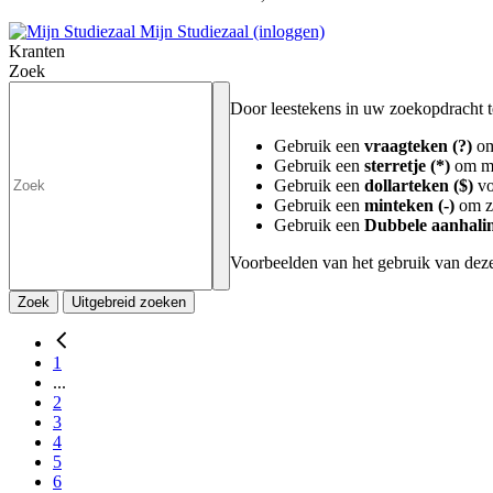
Mijn Studiezaal (inloggen)
Kranten
Zoek
Door leestekens in uw zoekopdracht te 
Gebruik een
vraagteken (?)
om
Gebruik een
sterretje (*)
om me
Gebruik een
dollarteken ($)
vo
Gebruik een
minteken (-)
om zo
Gebruik een
Dubbele aanhalin
Voorbeelden van het gebruik van deze
Zoek
Uitgebreid zoeken
1
...
2
3
4
5
6