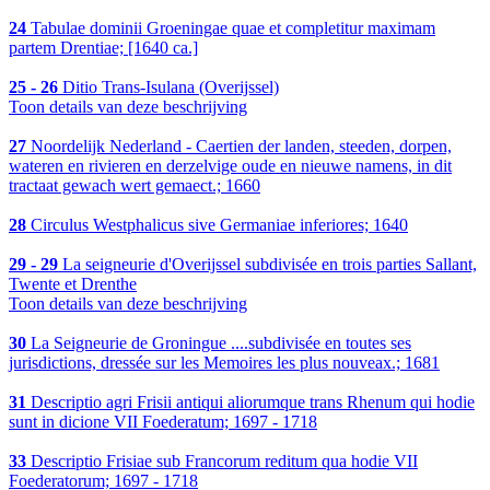
24
Tabulae dominii Groeningae quae et completitur maximam
partem Drentiae; [1640 ca.]
25 - 26
Ditio Trans-Isulana (Overijssel)
Toon details van deze beschrijving
27
Noordelijk Nederland - Caertien der landen, steeden, dorpen,
wateren en rivieren en derzelvige oude en nieuwe namens, in dit
tractaat gewach wert gemaect.; 1660
28
Circulus Westphalicus sive Germaniae inferiores; 1640
29 - 29
La seigneurie d'Overijssel subdivisée en trois parties Sallant,
Twente et Drenthe
Toon details van deze beschrijving
30
La Seigneurie de Groningue ....subdivisée en toutes ses
jurisdictions, dressée sur les Memoires les plus nouveax.; 1681
31
Descriptio agri Frisii antiqui aliorumque trans Rhenum qui hodie
sunt in dicione VII Foederatum; 1697 - 1718
33
Descriptio Frisiae sub Francorum reditum qua hodie VII
Foederatorum; 1697 - 1718