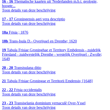
16 - 16
Thematische kaarten uit 'Nederlanden m.b.t. geologie,
hoogte...
Toon details van deze beschrijving
17 - 17
Groningensis agri vera descriptio
Toon details van deze beschrijving
18a
Frisia ; 1876
18b
Trans-Isula D.- Overijssel en Drenthe; 1620
19
Tabula Frisiae Groninghae et Territory Embdensis - zuidelijk
Friesland - zuidwestelijk Drenthe - westelijk Overijssel - Zwolle;
1649
20 - 20
Transisulana ditio
Toon details van deze beschrijving
21
Tabula Frisiae Groningae et Territorii Emdensis; [1648]
22 - 22
Frisia occidentalis
Toon details van deze beschrijving
23 - 23
Transiselania dominium vernaculè Over-Yssel
Toon details van deze beschrijving