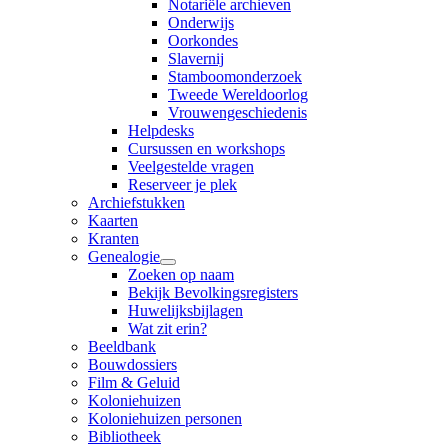
Notariële archieven
Onderwijs
Oorkondes
Slavernij
Stamboomonderzoek
Tweede Wereldoorlog
Vrouwengeschiedenis
Helpdesks
Cursussen en workshops
Veelgestelde vragen
Reserveer je plek
Archiefstukken
Kaarten
Kranten
Genealogie
Zoeken op naam
Bekijk Bevolkingsregisters
Huwelijksbijlagen
Wat zit erin?
Beeldbank
Bouwdossiers
Film & Geluid
Koloniehuizen
Koloniehuizen personen
Bibliotheek