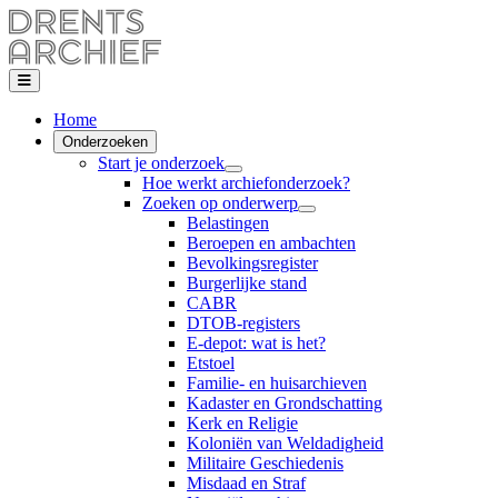
Home
Onderzoeken
Start je onderzoek
Hoe werkt archiefonderzoek?
Zoeken op onderwerp
Belastingen
Beroepen en ambachten
Bevolkingsregister
Burgerlijke stand
CABR
DTOB-registers
E-depot: wat is het?
Etstoel
Familie- en huisarchieven
Kadaster en Grondschatting
Kerk en Religie
Koloniën van Weldadigheid
Militaire Geschiedenis
Misdaad en Straf