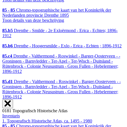
85 - 85
Chromo-topographische kaart van het Koninkrijk der
Nederlanden provincie Drenthe 1895
Toon details van deze beschrijving
85.b5
Drenthe - Smilde - 2e Exloërmond - Erica - Echten; 1896-
1912
85.b6
Drenthe - Hoogersmilde - Exlo - Erica - Echten ; 1896-1912
85.c4
Drenthe - Valthermond - Roswinkel - Barger-Oosterveen - -
Groningen - Barnvledder - Ter-Apel - Ter-Wisch - Duitsland -
Rütenbrock - Colonie Neusustrum - Gross Fullen - Hebelermeer;
1896-1912
85.d1
Drenthe - Valthermond - Roswinkel - Barger-Oosterveen - -
Groningen - Barnvledder - Ter-Apel - Ter-Wisch - Duitsland -
Rütenbrock - Colonie Neusustrum - Gross Fullen - Hebelermeer;
1896-1912
0181 Topografisch Historische Atlas
Inventaris
1. Topografisch Historische Atlas, ca. 1495 - 1980
85 - 85
Chromo-topographische kaart van het Koninkrijk der