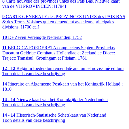
8
Carte nouvelle des provinces unies des Pais Bas. Nieuwe kaart
van de VII PROVINCIEN; [1794]
9
CARTE GENERALE des PROVINCES UNIES des PAIS BAS
& des Terres Voisines qui en dependent avec leurs principales
divisions; [1700 ca.]
10
De Zeven Verenigde Nederlanden; 1752
11
BELGICA FOEDERATA complectens Septem Provincias
Ducatum Geldriae Comitatus Hollandiae et Zeelandiae Dioec:
Traject: Transisul: Groningam et Frisiam; 1761
12 - 12
Belgium foederatum emendatè auctum et novissimè editum
Toon details van deze beschrijving
14
Itineraire en Algemeene Postkaart van het Koningrijk Holland.;
1810
14 - 14
Nieuwe kaart van het Koninkrijk der Nederlanden
Toon details van deze beschrijving
14 - 14
Historisch-Statistische Schetskaart van Nederland
Toon details van deze beschrijving