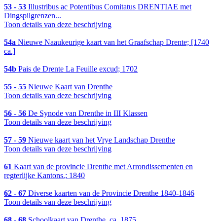
53 - 53
Illustribus ac Potentibus Comitatus DRENTIAE met
Dingspilgrenzen...
Toon details van deze beschrijving
54a
Nieuwe Naaukeurige kaart van het Graafschap Drente; [1740
ca.]
54b
Pais de Drente La Feuille excud; 1702
55 - 55
Nieuwe Kaart van Drenthe
Toon details van deze beschrijving
56 - 56
De Synode van Drenthe in III Klassen
Toon details van deze beschrijving
57 - 59
Nieuwe kaart van het Vrye Landschap Drenthe
Toon details van deze beschrijving
61
Kaart van de provincie Drenthe met Arrondissementen en
regterlijke Kantons.; 1840
62 - 67
Diverse kaarten van de Provincie Drenthe 1840-1846
Toon details van deze beschrijving
68 - 68
Schoolkaart van Drenthe, ca. 1875