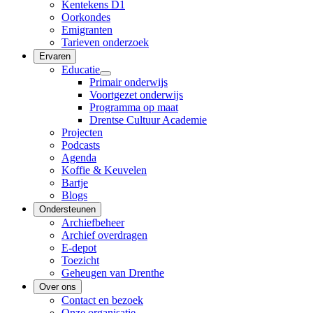
Kentekens D1
Oorkondes
Emigranten
Tarieven onderzoek
Ervaren
Educatie
Primair onderwijs
Voortgezet onderwijs
Programma op maat
Drentse Cultuur Academie
Projecten
Podcasts
Agenda
Koffie & Keuvelen
Bartje
Blogs
Ondersteunen
Archiefbeheer
Archief overdragen
E-depot
Toezicht
Geheugen van Drenthe
Over ons
Contact en bezoek
Onze organisatie