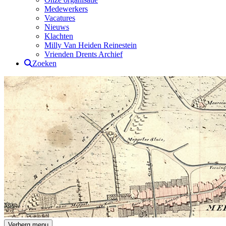
Medewerkers
Vacatures
Nieuws
Klachten
Milly Van Heiden Reinestein
Vrienden Drents Archief
Zoeken
Drents Archief
Verberg menu