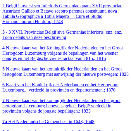
2
Belgii Unversi seu Inferioris Germaniae quam XVII provinciae
Austriaco Gallico et Batavo sceptro parentes constituunt, nova
Tabula Geographica a Tobia Majero --- Cura et Studio
Homannianorum Herdum.; 1748
3 - 3
XVII. Provinciae Belgii sive Germaniae inferioris, enz. enz.
Toon details van deze beschrijving
4
Nieuwe kaart van het Koningrijk der Nederlanden en het Groot
Hertogdom Luxemburg volgens de bepalingen van het weener
congres en het Belgische vredestractaat van 1815.; 1816
5
Nieuwe kaart van het koninkrijk der Nederlanden en het Groot
hertogdom Luxemburg met aanwijzing der nieuwe postwegen; 1828
6
Kaart van het Koninkrijk der Nederlanden en het Hertogdom
Luxemburg... verdeeld in provintiën en departementen.; 1870
7
Nieuwe kaart van het koningrijk der Nederlanden en het groot
hertogdom Luxemburg benevens geheel België verdeeld in
provintiën volgens de jongste bepalingen.; 1833
7a
Het Nederlandsche Gemenebest in 1648; 1648