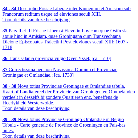
34 - 34
Descriptio Frisiae Liberae inter Kinnenum et Amisiam sub
Francorum reditum usque ad eluviones seculi XIII.
Toon details van deze beschrijving
35
Pars II et III Frisiae Libera à Flevo in Lavicam quae Ostfresia
atque hinc in Amisiam, quae Groningana cum Transvechtana
Dicione Episcopatus Trajectini Post eluviones seculi XIII; 1697 -
1718
36
Transisalania provincia vulgo Over-Yssel; [ca. 1710]
37
Correctissima nec non Novissima Dominii et Provinciae
Groningae et Omlandiae.; [ca. 1730]
38 - 38
Nova totius Provinciae Groningae et Omlandiae tabula.
Kaart of Landtafereel der Provincie van Groningen en Ommelanden
verdeelt in deszelfs bijzondere Quartieren enz. beneffens de
Heerlykheid Westerwolde.
Toon details van deze beschrijving
39 - 39
Nova totius Provinciae Groningo-Omlandiae in Belgio
Tabula - Carte generale de Province de Groeningen en Pais-bas
unies.
Toon details van deze beschrijving