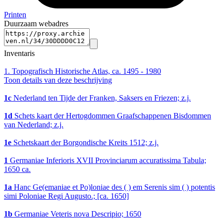
Printen
Duurzaam webadres
Inventaris
1.
Topografisch Historische Atlas, ca. 1495 - 1980
Toon details van deze beschrijving
1c
Nederland ten Tijde der Franken, Saksers en Friezen; z.j.
1d
Schets kaart der Hertogdommen Graafschappenen Bisdommen
van Nederland; z.j.
1e
Schetskaart der Borgondische Kreits 1512; z.j.
1
Germaniae Inferioris XVII Provinciarum accuratissima Tabula;
1650 ca.
1a
Hanc Ge(emaniae et Po)loniae des ( ) em Serenis sim ( ) potentis
simi Poloniae Regi Augusto.; [ca. 1650]
1b
Germaniae Veteris nova Descripio; 1650