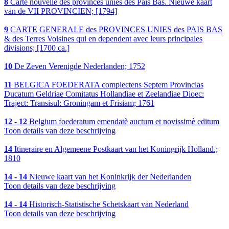
8
Carte nouvelle des provinces unies des Pais Bas. Nieuwe kaart
van de VII PROVINCIEN; [1794]
9
CARTE GENERALE des PROVINCES UNIES des PAIS BAS
& des Terres Voisines qui en dependent avec leurs principales
divisions; [1700 ca.]
10
De Zeven Verenigde Nederlanden; 1752
11
BELGICA FOEDERATA complectens Septem Provincias
Ducatum Geldriae Comitatus Hollandiae et Zeelandiae Dioec:
Traject: Transisul: Groningam et Frisiam; 1761
12 - 12
Belgium foederatum emendatè auctum et novissimè editum
Toon details van deze beschrijving
14
Itineraire en Algemeene Postkaart van het Koningrijk Holland.;
1810
14 - 14
Nieuwe kaart van het Koninkrijk der Nederlanden
Toon details van deze beschrijving
14 - 14
Historisch-Statistische Schetskaart van Nederland
Toon details van deze beschrijving