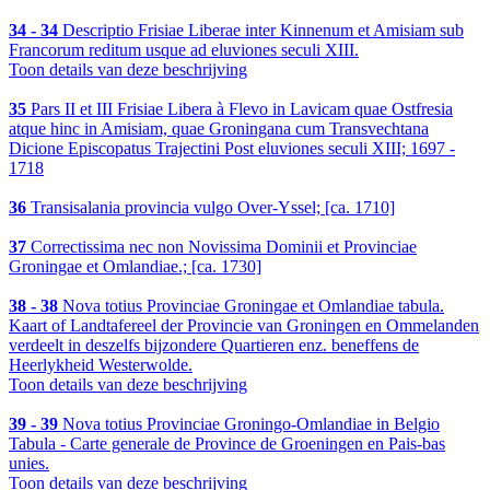
34 - 34
Descriptio Frisiae Liberae inter Kinnenum et Amisiam sub
Francorum reditum usque ad eluviones seculi XIII.
Toon details van deze beschrijving
35
Pars II et III Frisiae Libera à Flevo in Lavicam quae Ostfresia
atque hinc in Amisiam, quae Groningana cum Transvechtana
Dicione Episcopatus Trajectini Post eluviones seculi XIII; 1697 -
1718
36
Transisalania provincia vulgo Over-Yssel; [ca. 1710]
37
Correctissima nec non Novissima Dominii et Provinciae
Groningae et Omlandiae.; [ca. 1730]
38 - 38
Nova totius Provinciae Groningae et Omlandiae tabula.
Kaart of Landtafereel der Provincie van Groningen en Ommelanden
verdeelt in deszelfs bijzondere Quartieren enz. beneffens de
Heerlykheid Westerwolde.
Toon details van deze beschrijving
39 - 39
Nova totius Provinciae Groningo-Omlandiae in Belgio
Tabula - Carte generale de Province de Groeningen en Pais-bas
unies.
Toon details van deze beschrijving