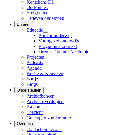
Kentekens D1
Oorkondes
Emigranten
Tarieven onderzoek
Ervaren
Educatie
Primair onderwijs
Voortgezet onderwijs
Programma op maat
Drentse Cultuur Academie
Projecten
Podcasts
Agenda
Koffie & Keuvelen
Bartje
Blogs
Ondersteunen
Archiefbeheer
Archief overdragen
E-depot
Toezicht
Geheugen van Drenthe
Over ons
Contact en bezoek
Onze organisatie