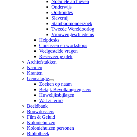
Notariële archieven
Onderwijs
Oorkondes
Slavernij
Stamboomonderzoek
Tweede Wereldoorlog
Vrouwengeschiedenis
Helpdesks
Cursussen en workshops
Veelgestelde vragen
Reserveer je plek
Archiefstukken
Kaarten
Kranten
Genealogie
Zoeken op naam
Bekijk Bevolkingsregisters
Huwelijksbijlagen
Wat zit erin?
Beeldbank
Bouwdossiers
Film & Geluid
Koloniehuizen
Koloniehuizen personen
Bibliotheek