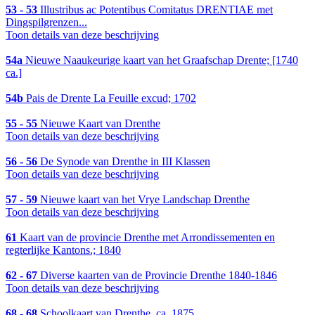
53 - 53
Illustribus ac Potentibus Comitatus DRENTIAE met
Dingspilgrenzen...
Toon details van deze beschrijving
54a
Nieuwe Naaukeurige kaart van het Graafschap Drente; [1740
ca.]
54b
Pais de Drente La Feuille excud; 1702
55 - 55
Nieuwe Kaart van Drenthe
Toon details van deze beschrijving
56 - 56
De Synode van Drenthe in III Klassen
Toon details van deze beschrijving
57 - 59
Nieuwe kaart van het Vrye Landschap Drenthe
Toon details van deze beschrijving
61
Kaart van de provincie Drenthe met Arrondissementen en
regterlijke Kantons.; 1840
62 - 67
Diverse kaarten van de Provincie Drenthe 1840-1846
Toon details van deze beschrijving
68 - 68
Schoolkaart van Drenthe, ca. 1875