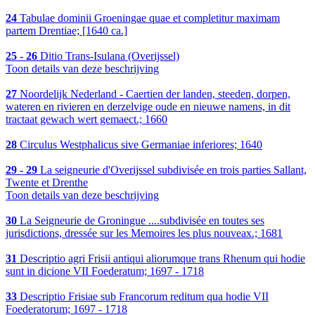
24
Tabulae dominii Groeningae quae et completitur maximam
partem Drentiae; [1640 ca.]
25 - 26
Ditio Trans-Isulana (Overijssel)
Toon details van deze beschrijving
27
Noordelijk Nederland - Caertien der landen, steeden, dorpen,
wateren en rivieren en derzelvige oude en nieuwe namens, in dit
tractaat gewach wert gemaect.; 1660
28
Circulus Westphalicus sive Germaniae inferiores; 1640
29 - 29
La seigneurie d'Overijssel subdivisée en trois parties Sallant,
Twente et Drenthe
Toon details van deze beschrijving
30
La Seigneurie de Groningue ....subdivisée en toutes ses
jurisdictions, dressée sur les Memoires les plus nouveax.; 1681
31
Descriptio agri Frisii antiqui aliorumque trans Rhenum qui hodie
sunt in dicione VII Foederatum; 1697 - 1718
33
Descriptio Frisiae sub Francorum reditum qua hodie VII
Foederatorum; 1697 - 1718