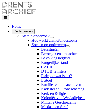
Home
Onderzoeken
Start je onderzoek
Hoe werkt archiefonderzoek?
Zoeken op onderwerp
Belastingen
Beroepen en ambachten
Bevolkingsregister
Burgerlijke stand
CABR
DTOB-registers
E-depot: wat is het?
Etstoel
Familie- en huisarchieven
Kadaster en Grondschatting
Kerk en Religie
Koloniën van Weldadigheid
Militaire Geschiedenis
Misdaad en Straf