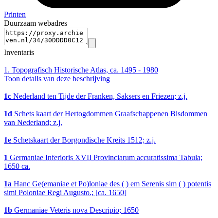
Printen
Duurzaam webadres
Inventaris
1.
Topografisch Historische Atlas, ca. 1495 - 1980
Toon details van deze beschrijving
1c
Nederland ten Tijde der Franken, Saksers en Friezen; z.j.
1d
Schets kaart der Hertogdommen Graafschappenen Bisdommen
van Nederland; z.j.
1e
Schetskaart der Borgondische Kreits 1512; z.j.
1
Germaniae Inferioris XVII Provinciarum accuratissima Tabula;
1650 ca.
1a
Hanc Ge(emaniae et Po)loniae des ( ) em Serenis sim ( ) potentis
simi Poloniae Regi Augusto.; [ca. 1650]
1b
Germaniae Veteris nova Descripio; 1650