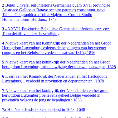
2
Belgii Unversi seu Inferioris Germaniae quam XVII provinciae
Austriaco Gallico et Batavo sceptro parentes constituunt, nova
Tabula Geographica a Tobia Majero --- Cura et Studio
Homannianorum Herdum.; 1748
3 - 3
XVII. Provinciae Belgii sive Germaniae inferioris, enz. enz.
Toon details van deze beschrijving
4
Nieuwe kaart van het Koningrijk der Nederlanden en het Groot
Hertogdom Luxemburg volgens de bepalingen van het weener
congres en het Belgische vredestractaat van 1815.; 1816
5
Nieuwe kaart van het koninkrijk der Nederlanden en het Groot
hertogdom Luxemburg met aanwijzing der nieuwe postwegen; 1828
6
Kaart van het Koninkrijk der Nederlanden en het Hertogdom
Luxemburg... verdeeld in provintiën en departementen.; 1870
7
Nieuwe kaart van het koningrijk der Nederlanden en het groot
hertogdom Luxemburg benevens geheel België verdeeld in
provintiën volgens de jongste bepalingen.; 1833
7a
Het Nederlandsche Gemenebest in 1648; 1648