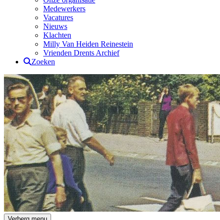
Medewerkers
Vacatures
Nieuws
Klachten
Milly Van Heiden Reinestein
Vrienden Drents Archief
Zoeken
Drents Archief
Verberg menu