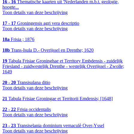
16 - 16
Thematische kaarten uit 'Nederlanden m.b.t. geologie,
hoogte...
Toon details van deze beschrijving
17 - 17
Groningensis agri vera descriptio
Toon details van deze beschrijving
18a
Frisia ; 1876
18b
Trans-Isula D.- Overijssel en Drenthe; 1620
19
Tabula Frisiae Groninghae et Territory Embdensis - zuidelijk
Friesland - zuidwestelijk Drenthe - westelijk Overijssel - Zwolle;
1649
20 - 20
Transisulana ditio
Toon details van deze beschrijving
21
Tabula Frisiae Groningae et Territorii Emdensis; [1648]
22 - 22
Frisia occidentalis
Toon details van deze beschrijving
23 - 23
Transiselania dominium vernaculè Over-Yssel
Toon details van deze beschrijving