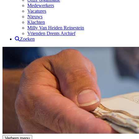
Medewerkers
Vacatures
Nieuws
Klachten
Milly Van Heiden Reinestein
Vrienden Drents Archief
Zoeken
Drents Archief
Verberg menu