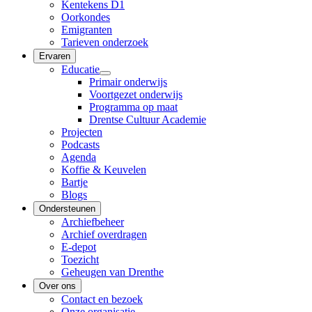
Kentekens D1
Oorkondes
Emigranten
Tarieven onderzoek
Ervaren
Educatie
Primair onderwijs
Voortgezet onderwijs
Programma op maat
Drentse Cultuur Academie
Projecten
Podcasts
Agenda
Koffie & Keuvelen
Bartje
Blogs
Ondersteunen
Archiefbeheer
Archief overdragen
E-depot
Toezicht
Geheugen van Drenthe
Over ons
Contact en bezoek
Onze organisatie