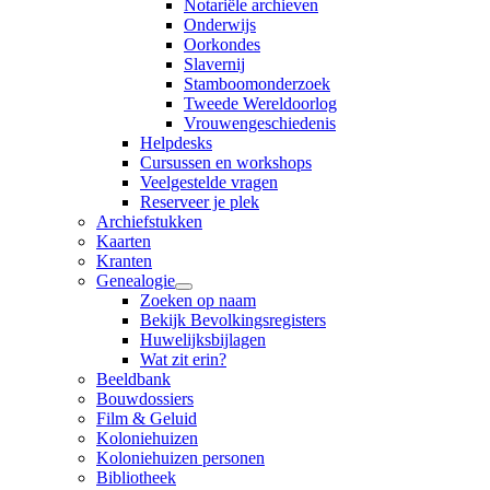
Notariële archieven
Onderwijs
Oorkondes
Slavernij
Stamboomonderzoek
Tweede Wereldoorlog
Vrouwengeschiedenis
Helpdesks
Cursussen en workshops
Veelgestelde vragen
Reserveer je plek
Archiefstukken
Kaarten
Kranten
Genealogie
Zoeken op naam
Bekijk Bevolkingsregisters
Huwelijksbijlagen
Wat zit erin?
Beeldbank
Bouwdossiers
Film & Geluid
Koloniehuizen
Koloniehuizen personen
Bibliotheek