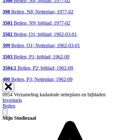
3500
Beilen, N8; bijblad; 1977-02
398
Beilen, N8; Netteplan; 1977-02
3501
Beilen, N9; bijblad; 1977-02
3502
Beilen, O1; bijblad; 1962-03-01
399
Beilen, O1; Netteplan; 1962-03-01
3503
Beilen, P1; bijblad; 1962-09
3504.1
Beilen, P2; bijblad; 1962-09
400
Beilen, P3; Netteplan; 1962-09
0954 Verzameling kadastrale netteplans en bijbladen
Inventaris
Beilen
Mijn Studiezaal