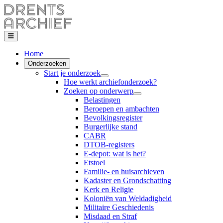
Home
Onderzoeken
Start je onderzoek
Hoe werkt archiefonderzoek?
Zoeken op onderwerp
Belastingen
Beroepen en ambachten
Bevolkingsregister
Burgerlijke stand
CABR
DTOB-registers
E-depot: wat is het?
Etstoel
Familie- en huisarchieven
Kadaster en Grondschatting
Kerk en Religie
Koloniën van Weldadigheid
Militaire Geschiedenis
Misdaad en Straf