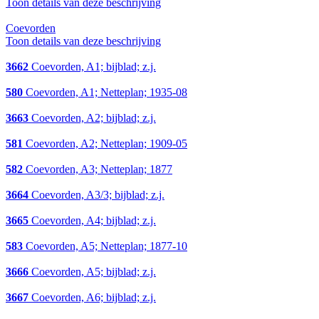
Toon details van deze beschrijving
Coevorden
Toon details van deze beschrijving
3662
Coevorden, A1; bijblad; z.j.
580
Coevorden, A1; Netteplan; 1935-08
3663
Coevorden, A2; bijblad; z.j.
581
Coevorden, A2; Netteplan; 1909-05
582
Coevorden, A3; Netteplan; 1877
3664
Coevorden, A3/3; bijblad; z.j.
3665
Coevorden, A4; bijblad; z.j.
583
Coevorden, A5; Netteplan; 1877-10
3666
Coevorden, A5; bijblad; z.j.
3667
Coevorden, A6; bijblad; z.j.