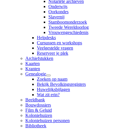
Notariële archieven
Onderwijs
Oorkondes
Slavernij
Stamboomonderzoek
Tweede Wereldoorlog
Vrouwengeschiedenis
Helpdesks
Cursussen en workshops
Veelgestelde vragen
Reserveer je plek
Archiefstukken
Kaarten
Kranten
Genealogie
Zoeken op naam
Bekijk Bevolkingsregisters
Huwelijksbijlagen
Wat zit erin?
Beeldbank
Bouwdossiers
Film & Geluid
Koloniehuizen
Koloniehuizen personen
Bibliotheek