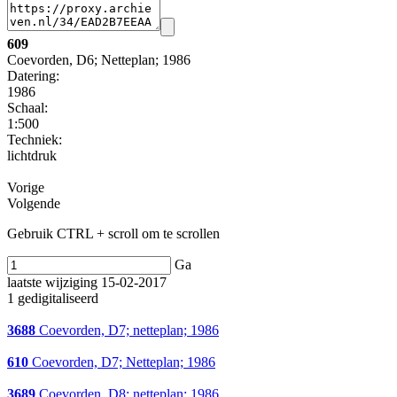
609
Coevorden, D6; Netteplan; 1986
Datering
:
1986
Schaal
:
1:500
Techniek:
lichtdruk
Vorige
Volgende
Gebruik CTRL + scroll om te scrollen
Ga
laatste wijziging 15-02-2017
1 gedigitaliseerd
3688
Coevorden, D7; netteplan; 1986
610
Coevorden, D7; Netteplan; 1986
3689
Coevorden, D8; netteplan; 1986