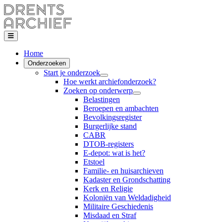
Home
Onderzoeken
Start je onderzoek
Hoe werkt archiefonderzoek?
Zoeken op onderwerp
Belastingen
Beroepen en ambachten
Bevolkingsregister
Burgerlijke stand
CABR
DTOB-registers
E-depot: wat is het?
Etstoel
Familie- en huisarchieven
Kadaster en Grondschatting
Kerk en Religie
Koloniën van Weldadigheid
Militaire Geschiedenis
Misdaad en Straf