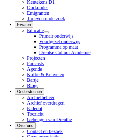
Kentekens D1
Oorkondes
Emigranten
Tarieven onderzoek
Ervaren
Educatie
Primair onderwijs
Voortgezet onderwijs
Programma op maat
Drentse Cultuur Academie
Projecten
Podcasts
Agenda
Koffie & Keuvelen
Bartje
Blogs
Ondersteunen
Archiefbeheer
Archief overdragen
E-depot
Toezicht
Geheugen van Drenthe
Over ons
Contact en bezoek
Onze organisatie