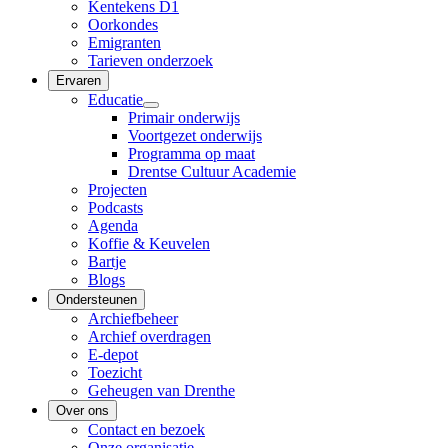
Kentekens D1
Oorkondes
Emigranten
Tarieven onderzoek
Ervaren
Educatie
Primair onderwijs
Voortgezet onderwijs
Programma op maat
Drentse Cultuur Academie
Projecten
Podcasts
Agenda
Koffie & Keuvelen
Bartje
Blogs
Ondersteunen
Archiefbeheer
Archief overdragen
E-depot
Toezicht
Geheugen van Drenthe
Over ons
Contact en bezoek
Onze organisatie