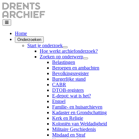
Home
Onderzoeken
Start je onderzoek
Hoe werkt archiefonderzoek?
Zoeken op onderwerp
Belastingen
Beroepen en ambachten
Bevolkingsregister
Burgerlijke stand
CABR
DTOB-registers
E-depot: wat is het?
Etstoel
Familie- en huisarchieven
Kadaster en Grondschatting
Kerk en Religie
Koloniën van Weldadigheid
Militaire Geschiedenis
Misdaad en Straf