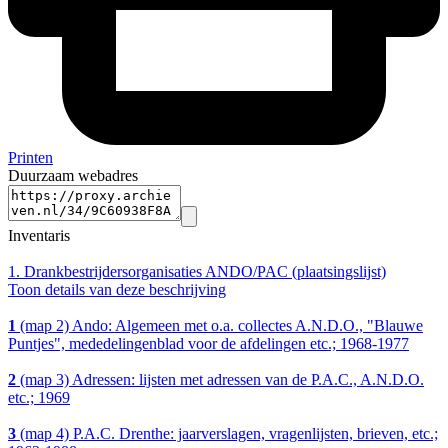
Printen
Duurzaam webadres
Inventaris
1.
Drankbestrijdersorganisaties ANDO/PAC (plaatsingslijst)
Toon details van deze beschrijving
1
(map 2) Ando: Algemeen met o.a. collectes A.N.D.O., "Blauwe
Puntjes", mededelingenblad voor de afdelingen etc.; 1968-1977
2
(map 3) Adressen: lijsten met adressen van de P.A.C., A.N.D.O.
etc.; 1969
3
(map 4) P.A.C. Drenthe: jaarverslagen, vragenlijsten, brieven, etc.;