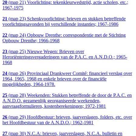
20
(map 21) Voorlichting: tekenkleurwedstrijd, actie scholen, etc.;
1967-1975
21
(map 23) Schenkvoorlichting: brieven en stukken betreffende
voorlichtingsavonden bij verschillende instanties; 1967-1986
22
(map 24) Opbouw Drenthe: correspondentie met de Stichting
Opbouw Drenthe; 1966-1968
23
(map 25) Nieuwe Wegen: Brieven over
Heroriënteringsvergaderingen van de P.A.C. en A.N.D.O.; 1965-
1968
24
(map 26) Provinciaal Drankweer Comité: financieel verslag over
1964, 1965, 1968 en enkele brieven over de financiële
mogelijkheden, 1964-1978.
25
(map 28) Weekenden: Stukken betreffende de door de P.A.C. en
A.N.D.O. gezamenlijk georganiseerde weekenden,
aanvraagformulieren, kostenberekeningen; 1972-1981
26
(map 29) Hoofdbestuur: brieven, jaarverslagen, folders, etc. over
het Hoofdbestuur van de A.N.D.O.; 1962-1981
27
(map 30) N.C.A: brieven, jaarverslagen, N.C.A. bulletin en