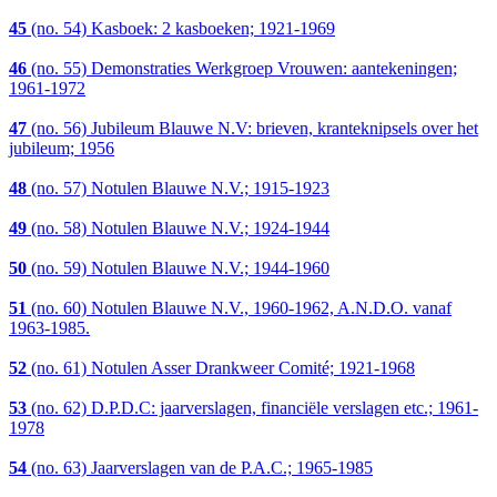
45
(no. 54) Kasboek: 2 kasboeken; 1921-1969
46
(no. 55) Demonstraties Werkgroep Vrouwen: aantekeningen;
1961-1972
47
(no. 56) Jubileum Blauwe N.V: brieven, kranteknipsels over het
jubileum; 1956
48
(no. 57) Notulen Blauwe N.V.; 1915-1923
49
(no. 58) Notulen Blauwe N.V.; 1924-1944
50
(no. 59) Notulen Blauwe N.V.; 1944-1960
51
(no. 60) Notulen Blauwe N.V., 1960-1962, A.N.D.O. vanaf
1963-1985.
52
(no. 61) Notulen Asser Drankweer Comité; 1921-1968
53
(no. 62) D.P.D.C: jaarverslagen, financiële verslagen etc.; 1961-
1978
54
(no. 63) Jaarverslagen van de P.A.C.; 1965-1985