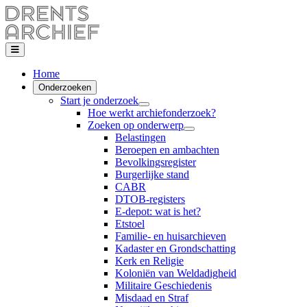
Home
Onderzoeken
Start je onderzoek
Hoe werkt archiefonderzoek?
Zoeken op onderwerp
Belastingen
Beroepen en ambachten
Bevolkingsregister
Burgerlijke stand
CABR
DTOB-registers
E-depot: wat is het?
Etstoel
Familie- en huisarchieven
Kadaster en Grondschatting
Kerk en Religie
Koloniën van Weldadigheid
Militaire Geschiedenis
Misdaad en Straf