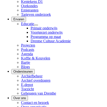
Kentekens D1
Oorkondes
Emigranten
Tarieven onderzoek
Ervaren
Educatie
Primair onderwijs
Voortgezet onderwijs
Programma op maat
Drentse Cultuur Academie
Projecten
Podcasts
Agenda
Koffie & Keuvelen
Bartje
Blogs
Ondersteunen
Archiefbeheer
Archief overdragen
E-depot
Toezicht
Geheugen van Drenthe
Over ons
Contact en bezoek
Onze organisatie