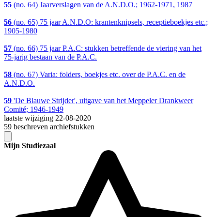
55
(no. 64) Jaarverslagen van de A.N.D.O.; 1962-1971, 1987
56
(no. 65) 75 jaar A.N.D.O: krantenknipsels, receptieboekjes etc.;
1905-1980
57
(no. 66) 75 jaar P.A.C: stukken betreffende de viering van het
75-jarig bestaan van de P.A.C.
58
(no. 67) Varia: folders, boekjes etc. over de P.A.C. en de
A.N.D.O.
59
'De Blauwe Strijder', uitgave van het Meppeler Drankweer
Comité; 1946-1949
laatste wijziging 22-08-2020
59 beschreven archiefstukken
Mijn Studiezaal