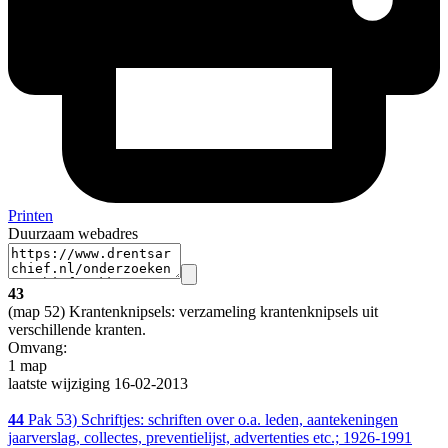
Printen
Duurzaam webadres
43
(map 52) Krantenknipsels: verzameling krantenknipsels uit
verschillende kranten.
Omvang
:
1 map
laatste wijziging 16-02-2013
44
Pak 53) Schriftjes: schriften over o.a. leden, aantekeningen
jaarverslag, collectes, preventielijst, advertenties etc.; 1926-1991