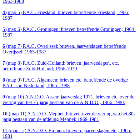
1963-1988
4
(map 5) P.A.C. Friesland: brieven betreffende Friesland; 1966-
1987
5
(map 6) P.A.C. Groningen: brieven betreffende Groningen; 1964-
1987
6
(map 7) P.A.C. Overijssel: brieven, jaarverslagen betreffende
Overijssel; 1965-1987
7
(map 8) P.A.C. Zuid-Holland: brieven, jaarverslagen, etc.
betreffende Zuid-Holland; 1966-1979
8
(map 9) P.A.C. Algemeen: brieven etc. betreffende de overige
P.A.C.s in Nederland; 1965- 1988
9
(map 10) A.N.D.O. Assen: jaarverslag 1971, brieven etc. over de
viering van het 75-jarig bestaan van de A.N.D.O., 1966-1980.
10
(map 11) A.N.D.O. Meppel: brieven over de viering van het 80-
jarig bestaan van de afdeling Meppel; 1969-1981
11
(map 12) A.N.D.O. Emmen: brieven, jaarverslagen etc.; 1965-
1981