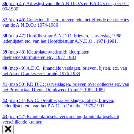
36
(map 45) Adreslijst van alle A.N.D.O.'s en P.A.C.'s etc.; per 01-
09-1980
37
(map 46) Collecten: lijsten, brieven, etc. betreffende de collectes
van de A.N.D.O.; 1974-1986
38
(map 47) Hoofdbestuur A.N.D.O: brieven, jaarverslag 1988,
ledenlijsten etc. van het Hoofdbestuur A.N.D.O., 1971-1991.
39
(map 48) Kleurplatenwedstrijd: kleurplaten,
deelnemersformulieren etc.; 1977-1983
40
(map 49) A.D.C.: financiële verslagen, brieven, lijsten, etc. van
het Asser Drankweer Comité; 1976-1989
41
(map 50) P.D.D.C: jaarverslagen, brieven over collectes etc. van
het Provinciaal Drents Drankweer Comité; 1962-1989
42
(map 51) P.A.C. Drenthe: jaarverslagen, foto"s, brieven,
ledenlijsten etc. van het P.A.C. in Drenthe; 1979-1991
43
(map 52) Krantenknipsels: verzameling krantenknipsels uit
verschillende kranten.