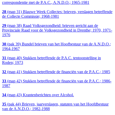
correspondentie met de P.A.C., A.N.D.O.; 1965-1981
28
(map 31) Blauwe Week Collectes: brieven, verslagen betreffende
de Collecte Commissie; 1968-1981
29
(map 38) Raad Volksgezondheid: brieven gericht aan de
Provinciale Raad voor de Volksgezondheid in Drenthe; 1970, 1971-
1976
30
(pak 39) Bundel brieven van het Hoofbestuur van de A.N.D.O.;
1964-1967
31
(map 40) Stukken betreffende de P.A.C. tentoonstelling in
Roden; 1973
32
(map 41) Stukken betreffende de financiën van de P.A.C.; 1985
33
(map 42) Stukken betreffende de financiën van de P.A.C.; 1986-
1987
34
(map 43) Krantenberichten over Alcohol.
35
(pak 44) Brieven, jaarverslagen, statuten van het Hoofdbestuur
van de A.N.D.O.; 1982-1988