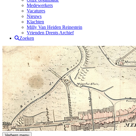
Medewerkers
Vacatures
Nieuws
Klachten
Milly Van Heiden Reinestein
Vrienden Drents Archief
Zoeken
Drents Archief
Verberg menu