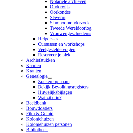
Notariële archieven
Onderwijs
Oorkondes
Slavernij
Stamboomonderzoek
Tweede Wereldoorlog
Vrouwengeschiedenis
Helpdesks
Cursussen en workshops
Veelgestelde vragen
Reserveer je plek
Archiefstukken
Kaarten
Kranten
Genealogie
Zoeken op naam
Bekijk Bevolkingsregisters
Huwelijksbijlagen
Wat zit erin?
Beeldbank
Bouwdossiers
Film & Geluid
Koloniehuizen
Koloniehuizen personen
Bibliotheek