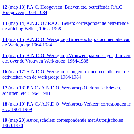
12
(map 13) P.A.C. Hoogeveen: Brieven etc. betreffende P.A.C.
Hoogeveen; 1963-1984
13
(map 14) A.N.D.O./ P.A.C. Beilen: correspondentie betreffende
de afdeling Beilen; 1962- 1968
14
(map 15) A.N.D.O. Werkgroep Broederschap: documentatie van
de Werkgroep; 1964-1984
15
(map 16) A.N.D.O. Werkgroep Vrouwen: jaarverslagen, brieven,
etc. over de Vrouwen Werkgroep; 1964-1986
16
(map 17) A.N.D.O. Werkgroep Jongeren: documentatie over de
activiteiten van de werkgroep; 1964-1984
17
(map 18) P.A.C./ A.N.D.O. Werkgroep Onderwijs: brieven,
schriften, etc.; 1964-1981
18
(map 19) P.A.C./ A.N.D.O. Werkgroep Verkeer: correspondentie
etc.; 1964-1969
19
(map 20) Autorijscholen: correspondentie met Autorijscholen;
1969-1970